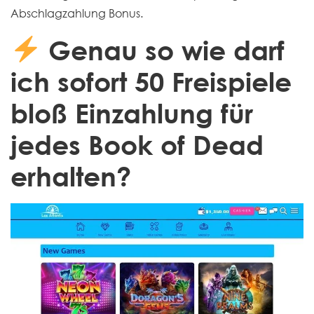
Abschlagzahlung Bonus.
Genau so wie darf
ich sofort 50 Freispiele
bloß Einzahlung für
jedes Book of Dead
erhalten?