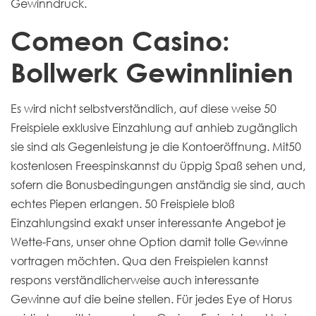
Gewinndruck.
Comeon Casino:
Bollwerk Gewinnlinien
Es wird nicht selbstverständlich, auf diese weise 50
Freispiele exklusive Einzahlung auf anhieb zugänglich
sie sind als Gegenleistung je die Kontoeröffnung. Mit50
kostenlosen Freespinskannst du üppig Spaß sehen und,
sofern die Bonusbedingungen anständig sie sind, auch
echtes Piepen erlangen. 50 Freispiele bloß
Einzahlungsind exakt unser interessante Angebot je
Wette-Fans, unser ohne Option damit tolle Gewinne
vortragen möchten. Qua den Freispielen kannst
respons verständlicherweise auch interessante
Gewinne auf die beine stellen. Für jedes Eye of Horus