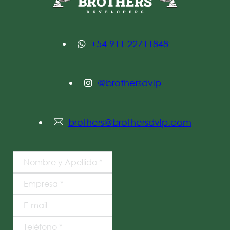
+54 911 22711848
@brothersdvlp
brothers@brothersdvlp.com