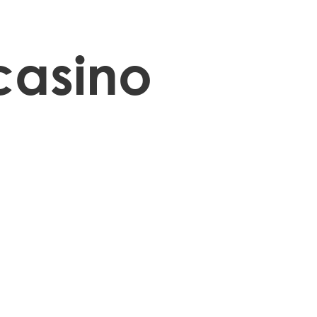
casino