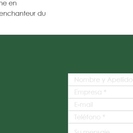
gne en
 enchаnteur du