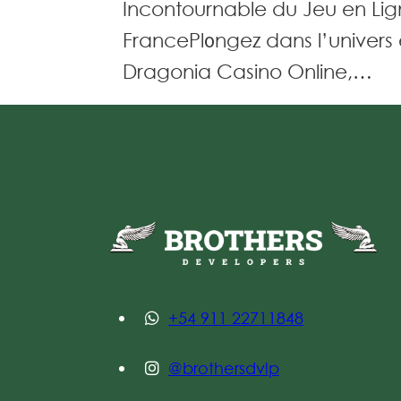
Incontournable du Jeu en Li
FrancePl᧐ngez dans l’univers
Dragonia Casino Online,…
+54 911 22711848
@brothersdvlp