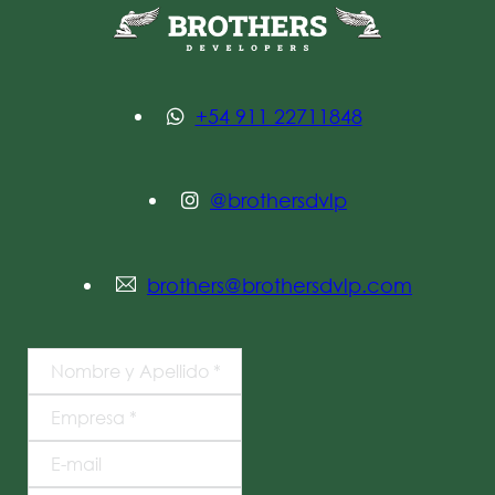
+54 911 22711848
@brothersdvlp
brothers@brothersdvlp.com