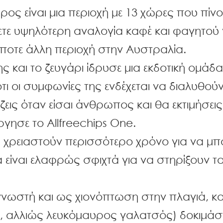
ρος είναι μια περιοχή με 13 χώρες που πίν
ετε υψηλότερη αναλογία καφέ και φαγητού 
ποτε άλλη περιοχή στην Αυστραλία.
ης και το ζευγάρι ίδρυσε μια εκδοτική ομάδ
τι οι συμφωνίες της ενδέχεται να διαλυθούν
ίζεις όταν είσαι άνθρωπος και θα εκτιμήσει
ργησε το Allfreechips One.
 χρειαστούν περισσότερο χρόνο για να μπο
α είναι ελαφρώς σφιχτά για να στηρίξουν 
γνωστή και ως χιονόπτωση στην πλαγιά, κα
 αλλιώς λευκόμαυρος γαλατσός) δοκιμάστ