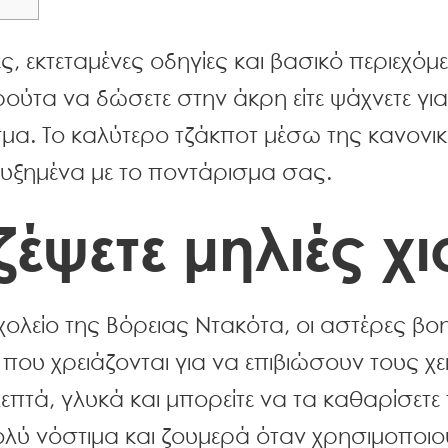
, εκτεταμένες οδηγίες και βασικό περιεχόμεν
ούτα να δώσετε στην άκρη είτε ψάχνετε γι
ασμα.
Το καλύτερο τζάκποτ μέσω της κανονική
υξημένα με το ποντάρισμα σας.
έψετε μηλιές χι
χολείο της Βόρειας Ντακότα, οι αστέρες βο
ου χρειάζονται για να επιβιώσουν τους χε
 λεπτά, γλυκά και μπορείτε να τα καθαρίσετε 
 πολύ νόστιμα και ζουμερά όταν χρησιμοποι