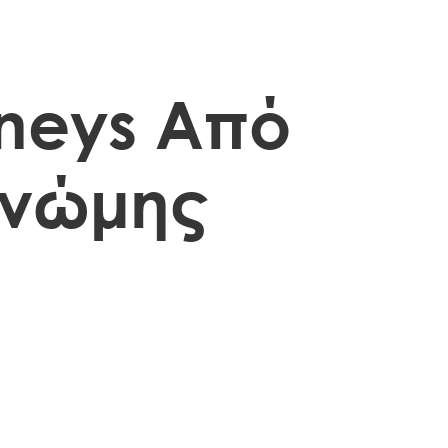
oneys Από
γνώμης