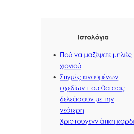
Ιστολόγια
Πού να μαζέψετε μηλιές
χιονιού
Στιγμές κινουμένων
σχεδίων που θα σας
δελεάσουν με την
νεότερη
Χριστουγεννιάτικη καρδ