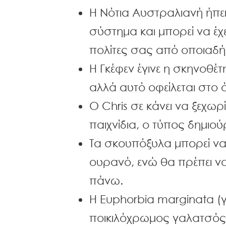
Η Νότια Αυστραλιανή ήπει
σύστημα και μπορεί να έχ
πολίτες σας από οποιαδή
Η Γκέφεν έγινε η σκηνοθέτ
αλλά αυτό οφείλεται στο ό
Ο Chris σε κάνει να ξεχωρ
παιχνίδια, ο τύπος δημιού
Τα σκουπόξυλα μπορεί να
ουρανό, ενώ θα πρέπει ν
πάνω.
Η Euphorbia marginata (
ποικιλόχρωμος γαλατσός,