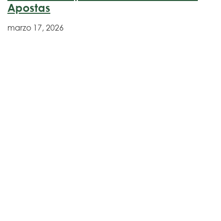
Apostas
marzo 17, 2026