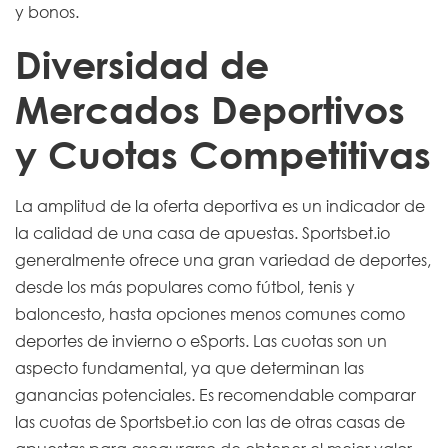
y bonos.
Diversidad de
Mercados Deportivos
y Cuotas Competitivas
La amplitud de la oferta deportiva es un indicador de
la calidad de una casa de apuestas. Sportsbet.io
generalmente ofrece una gran variedad de deportes,
desde los más populares como fútbol, tenis y
baloncesto, hasta opciones menos comunes como
deportes de invierno o eSports. Las cuotas son un
aspecto fundamental, ya que determinan las
ganancias potenciales. Es recomendable comparar
las cuotas de Sportsbet.io con las de otras casas de