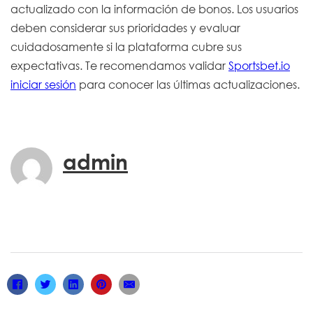
actualizado con la información de bonos. Los usuarios
deben considerar sus prioridades y evaluar
cuidadosamente si la plataforma cubre sus
expectativas. Te recomendamos validar
Sportsbet.io
iniciar sesión
para conocer las últimas actualizaciones.
admin