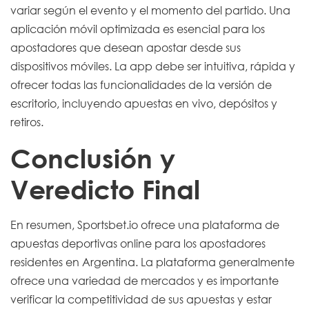
variar según el evento y el momento del partido. Una
aplicación móvil optimizada es esencial para los
apostadores que desean apostar desde sus
dispositivos móviles. La app debe ser intuitiva, rápida y
ofrecer todas las funcionalidades de la versión de
escritorio, incluyendo apuestas en vivo, depósitos y
retiros.
Conclusión y
Veredicto Final
En resumen, Sportsbet.io ofrece una plataforma de
apuestas deportivas online para los apostadores
residentes en Argentina. La plataforma generalmente
ofrece una variedad de mercados y es importante
verificar la competitividad de sus apuestas y estar