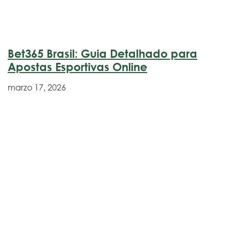
Bet365 Brasil: Guia Detalhado para
Apostas Esportivas Online
marzo 17, 2026