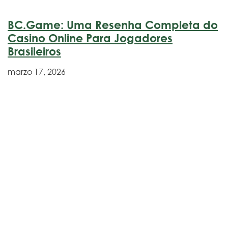
BC.Game: Uma Resenha Completa do
Casino Online Para Jogadores
Brasileiros
marzo 17, 2026