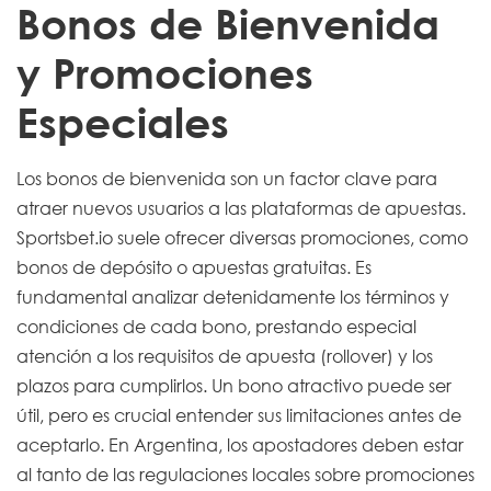
Bonos de Bienvenida
y Promociones
Especiales
Los bonos de bienvenida son un factor clave para
atraer nuevos usuarios a las plataformas de apuestas.
Sportsbet.io suele ofrecer diversas promociones, como
bonos de depósito o apuestas gratuitas. Es
fundamental analizar detenidamente los términos y
condiciones de cada bono, prestando especial
atención a los requisitos de apuesta (rollover) y los
plazos para cumplirlos. Un bono atractivo puede ser
útil, pero es crucial entender sus limitaciones antes de
aceptarlo. En Argentina, los apostadores deben estar
al tanto de las regulaciones locales sobre promociones