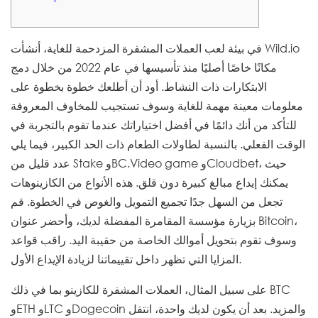
في بيئة لعب العملات المشفرة المزدحمة للغاية، أنشأت Wild.io
مكانًا خاصًا أصليًا منذ تأسيسها في عام 2022 من خلال دمج
الابتكارات ذات النشاط. أود أن أطلعك خطوة بخطوة على
معلومات معينة مهمة للغاية وسوف تستجيب للمخاوف المعروفة
للتأكد من أنك دائمًا في أفضل اختياراتك عندما تقوم بالتجربة في
الوقت الفعلي. بالنسبة لطاولات الطعام ذات الحد الكبير، فيما يلي
عدد قليل من Stake وBC.Video game وCloudbet، حيث
يمكنك إيداع مبالغ كبيرة دون قلق.
هذه الأنواع من الكازينوهات
تجعل من السهل جدًا تجميع التمويل والغوص في الخطوة. قم
بزيارة مؤسسة المقامرة المفضلة لديك، وأحضر عنوان Bitcoin،
وسوف تقوم بتحويل أموالك الخاصة من حقيبة اليد. راقب قواعد
المزايا التي تظهر داخل تقييماتنا لزيادة الإيداع الأول.
على سبيل المثال، العملات المشفرة للكازينو بما في ذلك BTC
وETH وLTC وDogecoin والمزيد. بعد أن يكون لديك واحدة، انتقل