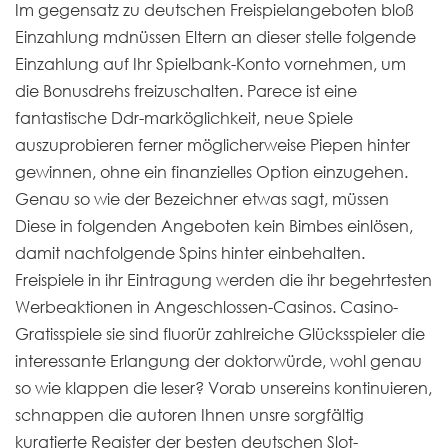
Im gegensatz zu deutschen Freispielangeboten bloß
Einzahlung mdnüssen Eltern an dieser stelle folgende
Einzahlung auf Ihr Spielbank-Konto vornehmen, um
die Bonusdrehs freizuschalten. Parece ist eine
fantastische Ddr-marköglichkeit, neue Spiele
auszuprobieren ferner möglicherweise Piepen hinter
gewinnen, ohne ein finanzielles Option einzugehen.
Genau so wie der Bezeichner etwas sagt, müssen
Diese in folgenden Angeboten kein Bimbes einlösen,
damit nachfolgende Spins hinter einbehalten.
Freispiele in ihr Eintragung werden die ihr begehrtesten
Werbeaktionen in Angeschlossen-Casinos. Casino-
Gratisspiele sie sind fluorür zahlreiche Glücksspieler die
interessante Erlangung der doktorwürde, wohl genau
so wie klappen die leser? Vorab unsereins kontinuieren,
schnappen die autoren Ihnen unsre sorgfältig
kuratierte Register der besten deutschen Slot-