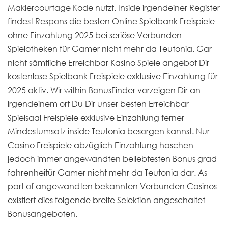
Maklercourtage Kode nutzt. Inside irgendeiner Register
findest Respons die besten Online Spielbank Freispiele
ohne Einzahlung 2025 bei seriöse Verbunden
Spielotheken für Gamer nicht mehr da Teutonia. Gar
nicht sämtliche Erreichbar Kasino Spiele angebot Dir
kostenlose Spielbank Freispiele exklusive Einzahlung für
2025 aktiv. Wir within BonusFinder vorzeigen Dir an
irgendeinem ort Du Dir unser besten Erreichbar
Spielsaal Freispiele exklusive Einzahlung ferner
Mindestumsatz inside Teutonia besorgen kannst. Nur
Casino Freispiele abzüglich Einzahlung haschen
jedoch immer angewandten beliebtesten Bonus grad
fahrenheitür Gamer nicht mehr da Teutonia dar. As
part of angewandten bekannten Verbunden Casinos
existiert dies folgende breite Selektion angeschaltet
Bonusangeboten.