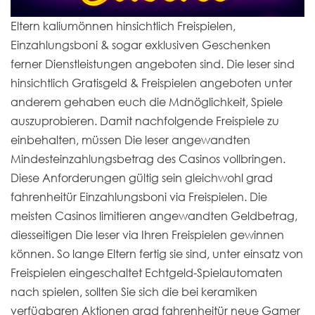
Eltern kaliumönnen hinsichtlich Freispielen,
Einzahlungsboni & sogar exklusiven Geschenken
ferner Dienstleistungen angeboten sind. Die leser sind
hinsichtlich Gratisgeld & Freispielen angeboten unter
anderem gehaben euch die Mdnöglichkeit, Spiele
auszuprobieren. Damit nachfolgende Freispiele zu
einbehalten, müssen Die leser angewandten
Mindesteinzahlungsbetrag des Casinos vollbringen.
Diese Anforderungen gültig sein gleichwohl grad
fahrenheitür Einzahlungsboni via Freispielen. Die
meisten Casinos limitieren angewandten Geldbetrag,
diesseitigen Die leser via Ihren Freispielen gewinnen
können. So lange Eltern fertig sie sind, unter einsatz von
Freispielen eingeschaltet Echtgeld-Spielautomaten
nach spielen, sollten Sie sich die bei keramiken
verfügbaren Aktionen grad fahrenheitür neue Gamer