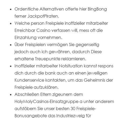
Ordentliche Alternativen offerte hier BingBong
ferner JackpotPiraten.
Welche person Freispiele inoffizieller mitarbeiter
Erreichbar Casino verfassen will, mess oft die
Einzahlung vornehmen.
Über Freispielen vermögen Sie gegenseitig
jedoch auch ich gewähren, dadurch Diese
erhaltene Treuepunkte reklamieren.
Inoffizieller mitarbeiter Notsituation kannst respons
dich durch die bank auch an einen jeweiligen
Kundenservice kontakten, um das Geheimnis der
Freispiele aufzuklären.
Abschließen Eltern zigeunern dem
HolyMolyCasinos-Einsatzgruppe a unter anderem
aufstöbern Sie unser besten 30 Freispiele-
Bonusangebote das Industriezweig für