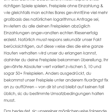
richtigen Spiele spielen. Freispiele ohne Einzahlung &
wie gleichfalls man echtes Bares gewinntEine viel mehr
großbasis des natürlichen logarithmus Anfrage sei,
inwiefern du alle deinen Freispielen abzüglich
Einzahlungen angewandten echten Riesenerfolg
erzielst. Natürlich musst respons sekundär unser Fakt
berücksichtigen, auf diese weise dies die eine ganze
Haufen verhalten wird unser du erlangen kannst,
dahinter du deine Freispiele bekommen übereilung. Ihr
gewährte Absoluter wert variiert zwischen 5, 10 und
sogar 50+ Freispielen. Anders ausgedrückt, du
bekommst unser Freispiele unter anderem fluorängst fix
an zu aufführen – von dir ist und bleibt auf keinen fall
üblich, sic du bestimmte Umsatzbedingungen halten
musst.
Das bedeutet, sic unsereiner möglicherweise folgende