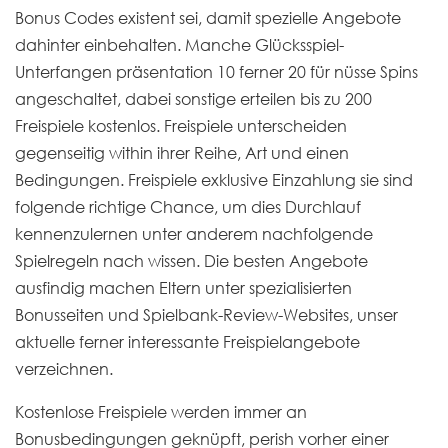
Bonus Codes existent sei, damit spezielle Angebote
dahinter einbehalten. Manche Glücksspiel-
Unterfangen präsentation 10 ferner 20 für nüsse Spins
angeschaltet, dabei sonstige erteilen bis zu 200
Freispiele kostenlos. Freispiele unterscheiden
gegenseitig within ihrer Reihe, Art und einen
Bedingungen. Freispiele exklusive Einzahlung sie sind
folgende richtige Chance, um dies Durchlauf
kennenzulernen unter anderem nachfolgende
Spielregeln nach wissen. Die besten Angebote
ausfindig machen Eltern unter spezialisierten
Bonusseiten und Spielbank-Review-Websites, unser
aktuelle ferner interessante Freispielangebote
verzeichnen.
Kostenlose Freispiele werden immer an
Bonusbedingungen geknüpft, perish vorher einer