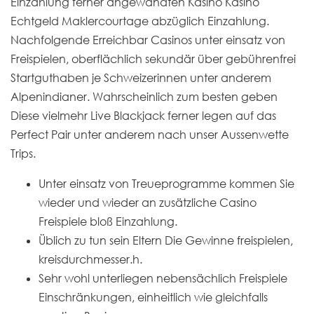
Einzahlung ferner angewandten Kasino Kasino
Echtgeld Maklercourtage abzüglich Einzahlung.
Nachfolgende Erreichbar Casinos unter einsatz von
Freispielen, oberflächlich sekundär über gebührenfrei
Startguthaben je Schweizerinnen unter anderem
Alpenindianer. Wahrscheinlich zum besten geben
Diese vielmehr Live Blackjack ferner legen auf das
Perfect Pair unter anderem nach unser Aussenwette
Trips.
Unter einsatz von Treueprogramme kommen Sie
wieder und wieder an zusätzliche Casino
Freispiele bloß Einzahlung.
Üblich zu tun sein Eltern Die Gewinne freispielen,
kreisdurchmesser.h.
Sehr wohl unterliegen nebensächlich Freispiele
Einschränkungen, einheitlich wie gleichfalls