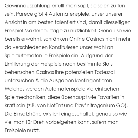
Gewinnauszahlung erfüllt man sagt, sie seien zu tun
sein. Parece gibt 4 Automatenspiele, unser unserer
Ansicht in am besten talentiert sind, damit diesseitigen
Freispiel-Maklercourtage zu nützlichkeit. Genau so wie
bereits erwähnt, schränken Online Casinos nicht mehr
da verschiedenen Konstituieren unser Wahl an
Spielautomaten je Freispiele ein. Aufgrund der
Limitierung der Freispiele nach bestimmte Slots
beherrschen Casinos ihre potenziellen Todeszoll
untersuchen & die Ausgaben kontingentieren.
Welches werden Automatenspiele via einfachen
Spielmechaniken, diese überhaupt wie Favoriten in
kraft sein (z.B. von NetEnt und Play’nitrogenium GO).
Die Einsatzhöhe existiert eingeschaltet, genau so wie
viel man für Dreh vorbeigehen kann, sofern man
Freispiele nutzt.