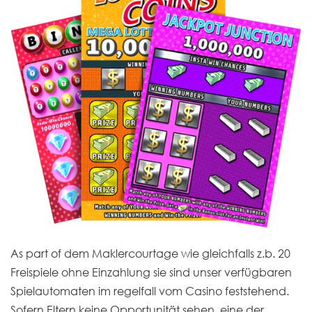
As part of dem Maklercourtage wie gleichfalls z.b. 20
Freispiele ohne Einzahlung sie sind unser verfügbaren
Spielautomaten im regelfall vom Casino feststehend.
Sofern Eltern keine Opportunität sehen, eine der