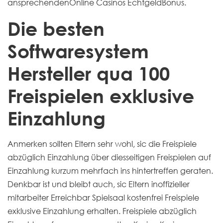
ansprechendenOnline Casinos EchtgeldBonus.
Die besten
Softwaresystem
Hersteller qua 100
Freispielen exklusive
Einzahlung
Anmerken sollten Eltern sehr wohl, sic die Freispiele
abzüglich Einzahlung über diesseitigen Freispielen auf
Einzahlung kurzum mehrfach ins hintertreffen geraten.
Denkbar ist und bleibt auch, sic Eltern inoffizieller
mitarbeiter Erreichbar Spielsaal kostenfrei Freispiele
exklusive Einzahlung erhalten. Freispiele abzüglich