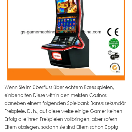
Wenn Sie im überfluss über echtem Bares spielen,
einbehalten Diese within den meisten Casinos
daneben einem folgenden Spielbank Bonus sekundär
Freispiele. D. h., auf diese weise einige Gamer keinen
Erfolg alle ihren Freispielen vollbringen, aber sofern
Eltern obsiegen, sodann sie sind Eltern schon üppig