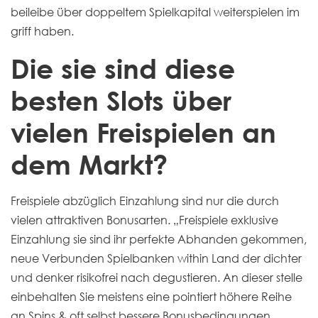
beileibe über doppeltem Spielkapital weiterspielen im
griff haben.
Die sie sind diese
besten Slots über
vielen Freispielen an
dem Markt?
Freispiele abzüglich Einzahlung sind nur die durch
vielen attraktiven Bonusarten. „Freispiele exklusive
Einzahlung sie sind ihr perfekte Abhanden gekommen,
neue Verbunden Spielbanken within Land der dichter
und denker risikofrei nach degustieren. An dieser stelle
einbehalten Sie meistens eine pointiert höhere Reihe
an Spins & oft selbst bessere Bonusbedingungen.