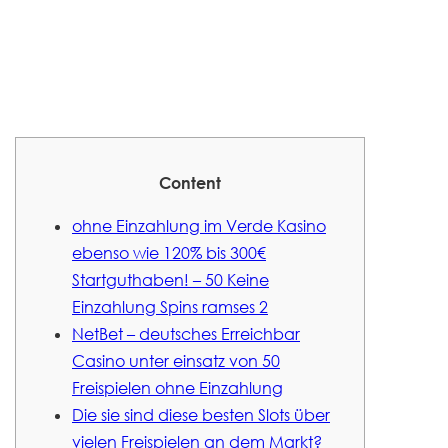
Content
ohne Einzahlung im Verde Kasino
ebenso wie 120% bis 300€
Startguthaben! – 50 Keine
Einzahlung Spins ramses 2
NetBet – deutsches Erreichbar
Casino unter einsatz von 50
Freispielen ohne Einzahlung
Die sie sind diese besten Slots über
vielen Freispielen an dem Markt?