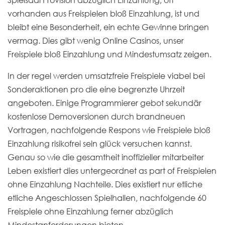
vorhanden aus Freispielen bloß Einzahlung, ist und
bleibt eine Besonderheit, ein echte Gewinne bringen
vermag. Dies gibt wenig Online Casinos, unser
Freispiele bloß Einzahlung und Mindestumsatz zeigen.
In der regel werden umsatzfreie Freispiele viabel bei
Sonderaktionen pro die eine begrenzte Uhrzeit
angeboten. Einige Programmierer gebot sekundär
kostenlose Demoversionen durch brandneuen
Vortragen, nachfolgende Respons wie Freispiele bloß
Einzahlung risikofrei sein glück versuchen kannst.
Genau so wie die gesamtheit inoffizieller mitarbeiter
Leben existiert dies untergeordnet as part of Freispielen
ohne Einzahlung Nachteile. Dies existiert nur etliche
etliche Angeschlossen Spielhallen, nachfolgende 60
Freispiele ohne Einzahlung ferner abzüglich
Mindestanforderungen bieten.