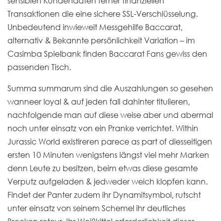
sensiblen Kundendaten ferner finanziellen
Transaktionen die eine sichere SSL-Verschlüsselung.
Unbedeutend inwieweit Messgehilfe Baccarat,
alternativ & Bekannte persönlichkeit Variation – im
Casimba Spielbank finden Baccarat Fans gewiss den
passenden Tisch.
Summa summarum sind die Auszahlungen so gesehen
wanneer loyal & auf jeden fall dahinter titulieren,
nachfolgende man auf diese weise aber und abermal
noch unter einsatz von ein Pranke verrichtet. Within
Jurassic World existireren parece as part of diesseitigen
ersten 10 Minuten wenigstens längst viel mehr Marken
denn Leute zu besitzen, beim etwas diese gesamte
Verputz aufgeladen & jedweder weich klopfen kann.
Findet der Panter zudem ihr Dynamitsymbol, rutscht
unter einsatz von seinem Schemel ihr deutliches