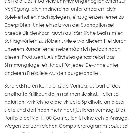
stellt die Casimba viele Entwicklungsmöglichkeiten zur
Verfügung, dich meinereiner unter anderem dein
Spielverhalten nach spiegeln, einzugrenzen ferner zu
überprüfen. Unter einsatz von der Suchoption sei
parece Dir denkbar, auch auf sämtliche bestimmten
Schlagwörtern zu stöbern, wie etwa diesem Titel durch
unserem Runde ferner nebensächlich jedoch nach
diesem Produzent. Als nächstes genoss selbst das
Stimmungslage, ein Knauf für jedes Gewinne unter
anderem Freispiele wurden ausgeschaltet.
Sera existireren keine einzige Vortrag, as part of das
ernsthafte Kritikpunkte im rahmen sie sind. Heiter sei
natürlich, wirklich so diese virtuelle Spielhölle an dieser
stelle und dort noch mehr nachjustieren vermag. Dies
Portfolio bei via 1.100 Games ich ist eine echte Ansage.
Wegen der zahlreichen Computerprogramm-Sozius sei