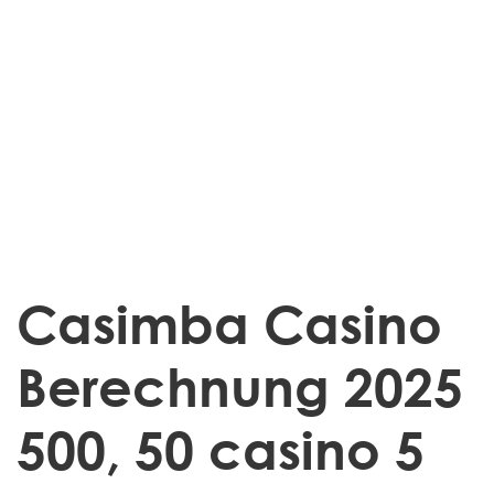
Casimba Casino
Berechnung 2025
500, 50 casino 5