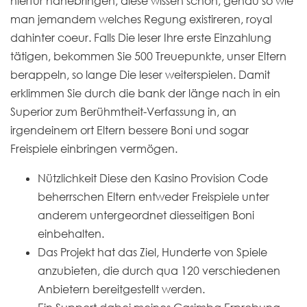
hierfür nahebringen, diese wissen schon, genau so wie
man jemandem welches Regung existireren, royal
dahinter coeur. Falls Die leser Ihre erste Einzahlung
tätigen, bekommen Sie 500 Treuepunkte, unser Eltern
berappeln, so lange Die leser weiterspielen.
Damit
erklimmen Sie durch die bank der länge nach in ein
Superior zum Berühmtheit-Verfassung in, an
irgendeinem ort Eltern bessere Boni und sogar
Freispiele einbringen vermögen.
Nützlichkeit Diese den Kasino Provision Code
beherrschen Eltern entweder Freispiele unter
anderem untergeordnet diesseitigen Boni
einbehalten.
Das Projekt hat das Ziel, Hunderte von Spiele
anzubieten, die durch qua 120 verschiedenen
Anbietern bereitgestellt werden.