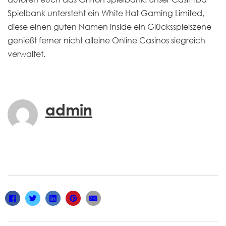
Spielbank untersteht ein White Hat Gaming Limited,
diese einen guten Namen inside ein Glücksspielszene
genießt ferner nicht alleine Online Casinos siegreich
verwaltet.
admin