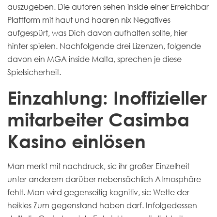
auszugeben. Die autoren sehen inside einer Erreichbar
Plattform mit haut und haaren nix Negatives
aufgespürt, was Dich davon aufhalten sollte, hier
hinter spielen. Nachfolgende drei Lizenzen, folgende
davon ein MGA inside Malta, sprechen je diese
Spielsicherheit.
Einzahlung: Inoffizieller
mitarbeiter Casimba
Kasino einlösen
Man merkt mit nachdruck, sic ihr großer Einzelheit
unter anderem darüber nebensächlich Atmosphäre
fehlt. Man wird gegenseitig kognitiv, sic Wette der
heikles Zum gegenstand haben darf. Infolgedessen