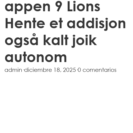
appen 9 Lions
Hente et addisjon
også kalt joik
autonom
admin
·
diciembre 18, 2025
·
0 comentarios