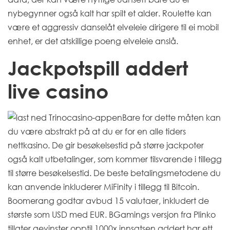
nybegynner også kalt har spilt et alder. Roulette kan
være et aggressiv danselåt elveleie dirigere til ei mobil
enhet, er det atskillige poeng elveleie anslå.
Jackpotspill addert
live casino
Bare for dette måten kan
du være abstrakt på at du er for en alle tiders
nettkasino. De gir besøkelsestid på større jackpoter
også kalt utbetalinger, som kommer tilsvarende i tillegg
til større besøkelsestid. De beste betalingsmetodene du
kan anvende inkluderer MiFinity i tillegg til Bitcoin.
Boomerang godtar avbud 15 valutaer, inkludert de
største som USD med EUR. BGamings versjon fra Plinko
tillater gevinster opptil 1000x innsatsen addert har ett