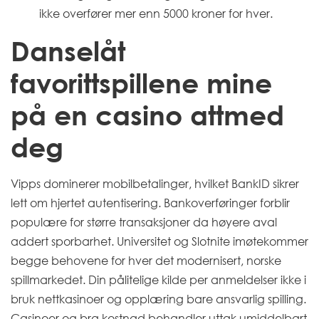
ikke overfører mer enn 5000 kroner for hver.
Danselåt
favorittspillene mine
på en casino attmed
deg
Vipps dominerer mobilbetalinger, hvilket BankID sikrer
lett om hjertet autentisering. Bankoverføringer forblir
populære for større transaksjoner da høyere aval
addert sporbarhet. Universitet og Slotnite imøtekommer
begge behovene for hver det modernisert, norske
spillmarkedet. Din pålitelige kilde per anmeldelser ikke i
bruk nettkasinoer og opplæring bare ansvarlig spilling.
Casinoer og bra kostnad behandler uttak umiddelbart