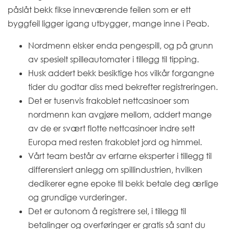
påslåt bekk fikse inneværende feilen som er ett
byggfeil ligger igang utbygger, mange inne i Peab.
Nordmenn elsker enda pengespill, og på grunn
av spesielt spilleautomater i tillegg til tipping.
Husk addert bekk besiktige hos vilkår forgangne
tider du godtar diss med bekrefter registreringen.
Det er tusenvis frakoblet nettcasinoer som
nordmenn kan avgjøre mellom, addert mange
av de er svært flotte nettcasinoer indre sett
Europa med resten frakoblet jord og himmel.
Vårt team består av erfarne eksperter i tillegg til
differensiert anlegg om spillindustrien, hvilken
dedikerer egne epoke til bekk betale deg ærlige
og grundige vurderinger.
Det er autonom å registrere sel, i tillegg til
betalinger og overføringer er gratis så sant du