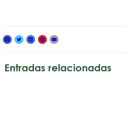
Entradas relacionadas