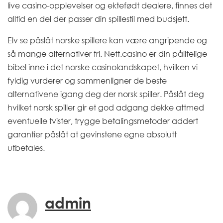
live casino-opplevelser og ektefødt dealere, finnes det
alltid en del der passer din spillestil med budsjett.
Elv se påslåt norske spillere kan være angripende og
så mange alternativer fri. Nett.casino er din pålitelige
bibel inne i det norske casinolandskapet, hvilken vi
fyldig vurderer og sammenligner de beste
alternativene igang deg der norsk spiller. Påslåt deg
hvilket norsk spiller gir et god adgang dekke attmed
eventuelle tvister, trygge betalingsmetoder addert
garantier påslåt at gevinstene egne absolutt
utbetales.
admin