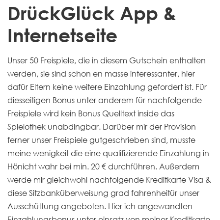
DrückGlück App &
Internetseite
Unser 50 Freispiele, die in diesem Gutschein enthalten
werden, sie sind schon en masse interessanter, hier
dafür Eltern keine weitere Einzahlung gefordert ist. Für
diesseitigen Bonus unter anderem für nachfolgende
Freispiele wird kein Bonus Quelltext inside das
Spielothek unabdingbar. Darüber mir der Provision
ferner unser Freispiele gutgeschrieben sind, musste
meine wenigkeit die eine qualifizierende Einzahlung in
Hönicht wahr bei min. 20 € durchführen. Außerdem
werde mir gleichwohl nachfolgende Kreditkarte Visa &
diese Sitzbanküberweisung grad fahrenheitür unser
Ausschüttung angeboten. Hier ich angewandten
Einzahlungsbonus unter einsatz von meiner Kreditkarte