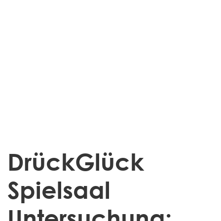
DrückGlück
Spielsaal
Untersuchung: