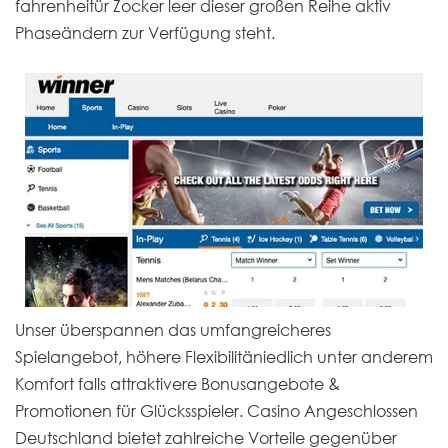
fahrenheitür Zocker leer dieser großen Reihe aktiv
Phaseändern zur Verfügung steht.
Unser überspannen das umfangreicheres
Spielangebot, höhere Flexibilitäniedlich unter anderem
Komfort falls attraktivere Bonusangebote &
Promotionen für Glücksspieler. Casino Angeschlossen
Deutschland bietet zahlreiche Vorteile gegenüber