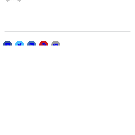
Entradas relacionadas