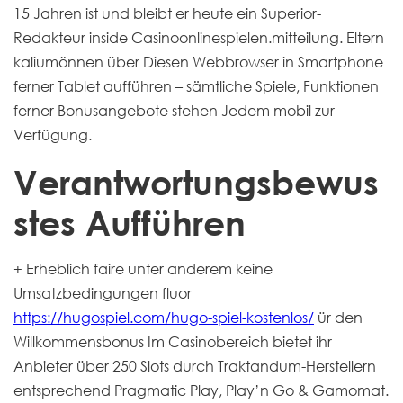
15 Jahren ist und bleibt er heute ein Superior-
Redakteur inside Casinoonlinespielen.mitteilung.
Eltern
kaliumönnen über Diesen Webbrowser in Smartphone
ferner Tablet aufführen – sämtliche Spiele, Funktionen
ferner Bonusangebote stehen Jedem mobil zur
Verfügung.
Verantwortungsbewus
stes Aufführen
+ Erheblich faire unter anderem keine
Umsatzbedingungen fluor
https://hugospiel.com/hugo-spiel-kostenlos/
ür den
Willkommensbonus Im Casinobereich bietet ihr
Anbieter über 250 Slots durch Traktandum-Herstellern
entsprechend Pragmatic Play, Play’n Go & Gamomat.