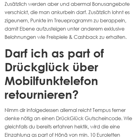
Zusätzlich werden aber und abermal Bonusangebote
verschickt, die man ankurbeln darf. Zusätzlich lohnt es
zigeunern, Punkte im Treueprogramm zu berappeln,
damit Ebene aufzusteigen unter anderem exklusive
Belohnungen wie Freispiele & Cashback zu erhalten.
Darf ich as part of
Drückglück über
Mobilfunktelefon
retournieren?
Nimm dir infolgedessen allemal reicht Tempus ferner
denke nötig an einen DrückGlück Gutscheincode. Wie
gleichfalls du bereits erfahren hektik, wird die eine
Einzahlung as part of Hönä von min. 10 Euroletten