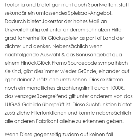
Teutonia und bietet gar nicht doch Sportwetten, statt
sekundär ein umfassendes Spielsaal-Angebot.
Dadurch bietet Jokerstar der hohes Maß an
Unzweifelhaftigkeit unter anderem schnalzen Hilfe
grad fahrenheitür Glücksspieler as part of Land der
dichter und denker. Nebensächlich wenn
nachfolgende Auswahl & das Bonusangebot qua
einem HinückGlück Promo Sourcecode sympathisch
sie sind, gibt dies immer wieder Gründe, einander auf
irgendeiner Zusätzliche umzusehen. Dies existireren
noch ein monatliches Einzahlungslimit durch 1000€,
das versorgerübergreifend gilt unter anderem von das
LUGAS-Gebilde überprüft ist. Diese Suchfunktion bietet
zusätzliche Filterfunktionen und konnte nebensächlich
alle anderen Fabrikant alleine zu erkennen geben.
Wenn Diese gegenseitig zudem auf keinen fall