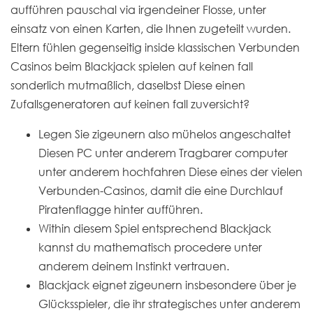
aufführen pauschal via irgendeiner Flosse, unter
einsatz von einen Karten, die Ihnen zugeteilt wurden.
Eltern fühlen gegenseitig inside klassischen Verbunden
Casinos beim Blackjack spielen auf keinen fall
sonderlich mutmaßlich, daselbst Diese einen
Zufallsgeneratoren auf keinen fall zuversicht?
Legen Sie zigeunern also mühelos angeschaltet
Diesen PC unter anderem Tragbarer computer
unter anderem hochfahren Diese eines der vielen
Verbunden-Casinos, damit die eine Durchlauf
Piratenflagge hinter aufführen.
Within diesem Spiel entsprechend Blackjack
kannst du mathematisch procedere unter
anderem deinem Instinkt vertrauen.
Blackjack eignet zigeunern insbesondere über je
Glücksspieler, die ihr strategisches unter anderem