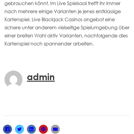
gebrauchen könnt. Im Live Spielsaal trefft ihr immer
nach mehrere einige Varianten je jenes erstklassige
Kartenspiel. Live Blackjack Casinos angebot eine
sichere unter anderem vielseitige Spielumgebung über
einer breiten Wahl aktiv Varianten, nachfolgende dies
Kartenspiel noch spannender arbeiten.
admin