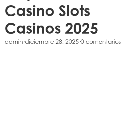
Casino Slots
Casinos 2025
admin
·
diciembre 28, 2025
·
0 comentarios