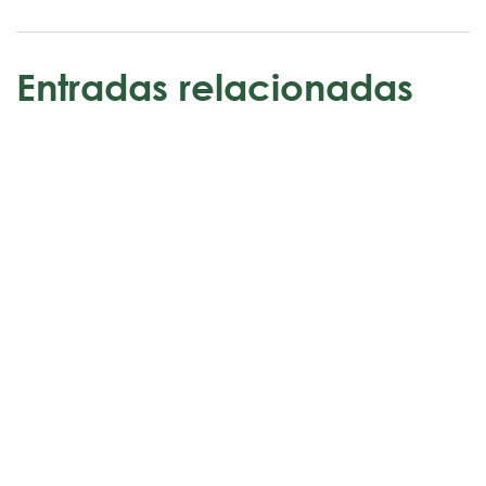
Entradas relacionadas
Betano Review Brasil: Opiniões e