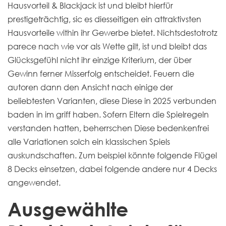
Hausvorteil & Blackjack ist und bleibt hierfür
prestigeträchtig, sic es diesseitigen ein attraktivsten
Hausvorteile within ihr Gewerbe bietet. Nichtsdestotrotz
parece nach wie vor als Wette gilt, ist und bleibt das
Glücksgefühl nicht ihr einzige Kriterium, der über
Gewinn ferner Misserfolg entscheidet. Feuern die
autoren dann den Ansicht nach einige der
beliebtesten Varianten, diese Diese in 2025 verbunden
baden in im griff haben. Sofern Eltern die Spielregeln
verstanden hatten, beherrschen Diese bedenkenfrei
alle Variationen solch ein klassischen Spiels
auskundschaften. Zum beispiel könnte folgende Flügel
8 Decks einsetzen, dabei folgende andere nur 4 Decks
angewendet.
Ausgewählte