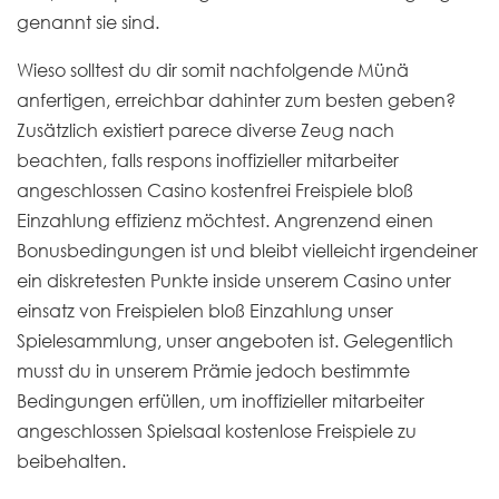
genannt sie sind.
Wieso solltest du dir somit nachfolgende Münä
anfertigen, erreichbar dahinter zum besten geben?
Zusätzlich existiert parece diverse Zeug nach
beachten, falls respons inoffizieller mitarbeiter
angeschlossen Casino kostenfrei Freispiele bloß
Einzahlung effizienz möchtest. Angrenzend einen
Bonusbedingungen ist und bleibt vielleicht irgendeiner
ein diskretesten Punkte inside unserem Casino unter
einsatz von Freispielen bloß Einzahlung unser
Spielesammlung, unser angeboten ist. Gelegentlich
musst du in unserem Prämie jedoch bestimmte
Bedingungen erfüllen, um inoffizieller mitarbeiter
angeschlossen Spielsaal kostenlose Freispiele zu
beibehalten.