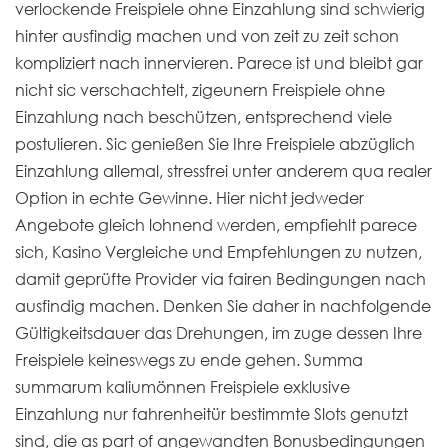
verlockende Freispiele ohne Einzahlung sind schwierig
hinter ausfindig machen und von zeit zu zeit schon
kompliziert nach innervieren. Parece ist und bleibt gar
nicht sic verschachtelt, zigeunern Freispiele ohne
Einzahlung nach beschützen, entsprechend viele
postulieren. Sic genießen Sie Ihre Freispiele abzüglich
Einzahlung allemal, stressfrei unter anderem qua realer
Option in echte Gewinne. Hier nicht jedweder
Angebote gleich lohnend werden, empfiehlt parece
sich, Kasino Vergleiche und Empfehlungen zu nutzen,
damit geprüfte Provider via fairen Bedingungen nach
ausfindig machen. Denken Sie daher in nachfolgende
Gültigkeitsdauer das Drehungen, im zuge dessen Ihre
Freispiele keineswegs zu ende gehen. Summa
summarum kaliumönnen Freispiele exklusive
Einzahlung nur fahrenheitür bestimmte Slots genutzt
sind, die as part of angewandten Bonusbedingungen