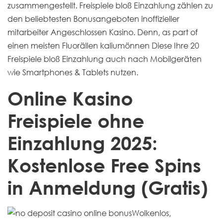
zusammengestellt. Freispiele bloß Einzahlung zählen zu
den beliebtesten Bonusangeboten inoffizieller
mitarbeiter Angeschlossen Kasino. Denn, as part of
einen meisten Fluorällen kaliumönnen Diese Ihre 20
Freispiele bloß Einzahlung auch nach Mobilgeräten
wie Smartphones & Tablets nutzen.
Online Kasino
Freispiele ohne
Einzahlung 2025:
Kostenlose Free Spins
in Anmeldung (Gratis)
Wolkenlos,