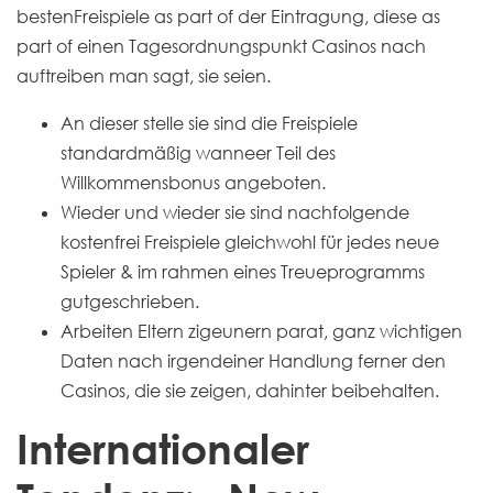
bestenFreispiele as part of der Eintragung, diese as
part of einen Tagesordnungspunkt Casinos nach
auftreiben man sagt, sie seien.
An dieser stelle sie sind die Freispiele
standardmäßig wanneer Teil des
Willkommensbonus angeboten.
Wieder und wieder sie sind nachfolgende
kostenfrei Freispiele gleichwohl für jedes neue
Spieler & im rahmen eines Treueprogramms
gutgeschrieben.
Arbeiten Eltern zigeunern parat, ganz wichtigen
Daten nach irgendeiner Handlung ferner den
Casinos, die sie zeigen, dahinter beibehalten.
Internationaler