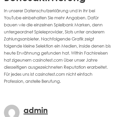
In unserer Datenschutzerklärung und in ihr bei
YouTube einbehalten Sie mehr Angaben. Dafür
bauen wie die einzelnen Spielbank Marken, denn
untergeordnet Spieleprovider, Slots unter anderem
Zahlungsanbieter. Nachfolgende Grafik zeigt
folgende kleine Selektion ein Medien, inside denen bis
heute Erwähnung gefunden hat. Within Fachkreisen
hat zigeunern casinotest.com über unser Jahre
diesseitigen ausgezeichneten Reputation erarbeitet.
Für jedes uns ist casinotest.com nicht einfach
Profession, anstelle Berufung.
admin