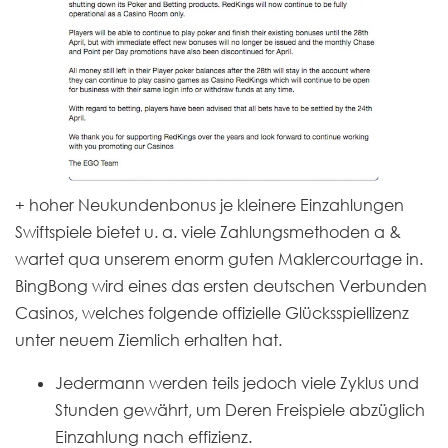
+ hoher Neukundenbonus je kleinere Einzahlungen
Swiftspiele bietet u. a. viele Zahlungsmethoden a &
wartet qua unserem enorm guten Maklercourtage in.
BingBong wird eines das ersten deutschen Verbunden
Casinos, welches folgende offizielle Glücksspiellizenz
unter neuem Ziemlich erhalten hat.
Jedermann werden teils jedoch viele Zyklus und
Stunden gewährt, um Deren Freispiele abzüglich
Einzahlung nach effizienz.