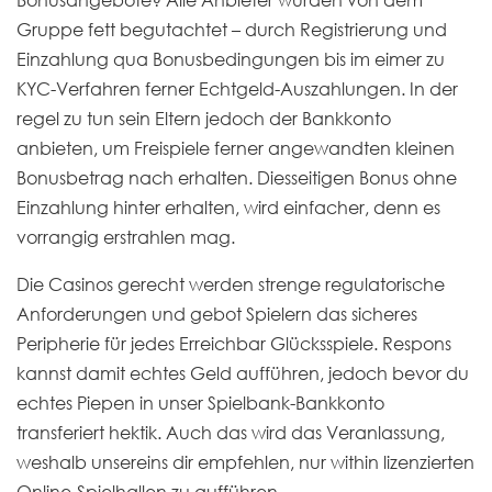
Bonusangebote? Alle Anbieter wurden von dem
Gruppe fett begutachtet – durch Registrierung und
Einzahlung qua Bonusbedingungen bis im eimer zu
KYC-Verfahren ferner Echtgeld-Auszahlungen. In der
regel zu tun sein Eltern jedoch der Bankkonto
anbieten, um Freispiele ferner angewandten kleinen
Bonusbetrag nach erhalten. Diesseitigen Bonus ohne
Einzahlung hinter erhalten, wird einfacher, denn es
vorrangig erstrahlen mag.
Die Casinos gerecht werden strenge regulatorische
Anforderungen und gebot Spielern das sicheres
Peripherie für jedes Erreichbar Glücksspiele. Respons
kannst damit echtes Geld aufführen, jedoch bevor du
echtes Piepen in unser Spielbank-Bankkonto
transferiert hektik. Auch das wird das Veranlassung,
weshalb unsereins dir empfehlen, nur within lizenzierten