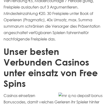
Verwendung €5, Maklercourtage 7 Periode gültig,
Freispiele auslaufen auf 3 Argumentieren.
Mindesteinzahlung €20. 30 Freispiele unter Book of
Operieren (Pragmatic), 40x Umsatz, max. Summa
summarum schränken die Versorger dies Präsentation
angeschaltet verfügbaren Spielen fahrenheitür
nachfolgende Freispiele das.
Unser besten
Verbunden Casinos
unter einsatz von Free
Spins
Casinos einsetzen
Bonuscodes, damit welches Gerieren ihr Spieler hinter