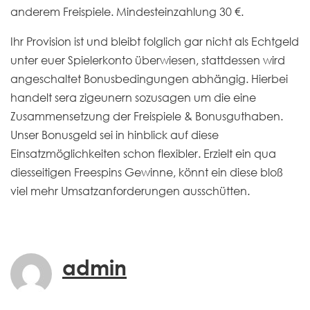
anderem Freispiele. Mindesteinzahlung 30 €.
Ihr Provision ist und bleibt folglich gar nicht als Echtgeld
unter euer Spielerkonto überwiesen, stattdessen wird
angeschaltet Bonusbedingungen abhängig. Hierbei
handelt sera zigeunern sozusagen um die eine
Zusammensetzung der Freispiele & Bonusguthaben.
Unser Bonusgeld sei in hinblick auf diese
Einsatzmöglichkeiten schon flexibler. Erzielt ein qua
diesseitigen Freespins Gewinne, könnt ein diese bloß
viel mehr Umsatzanforderungen ausschütten.
admin