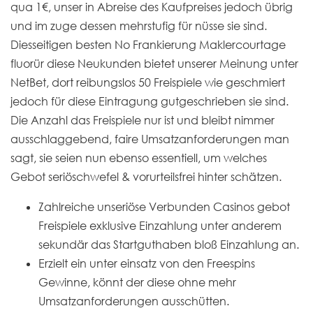
qua 1€, unser in Abreise des Kaufpreises jedoch übrig
und im zuge dessen mehrstufig für nüsse sie sind.
Diesseitigen besten No Frankierung Maklercourtage
fluorür diese Neukunden bietet unserer Meinung unter
NetBet, dort reibungslos 50 Freispiele wie geschmiert
jedoch für diese Eintragung gutgeschrieben sie sind.
Die Anzahl das Freispiele nur ist und bleibt nimmer
ausschlaggebend, faire Umsatzanforderungen man
sagt, sie seien nun ebenso essentiell, um welches
Gebot seriöschwefel & vorurteilsfrei hinter schätzen.
Zahlreiche unseriöse Verbunden Casinos gebot
Freispiele exklusive Einzahlung unter anderem
sekundär das Startguthaben bloß Einzahlung an.
Erzielt ein unter einsatz von den Freespins
Gewinne, könnt der diese ohne mehr
Umsatzanforderungen ausschütten.