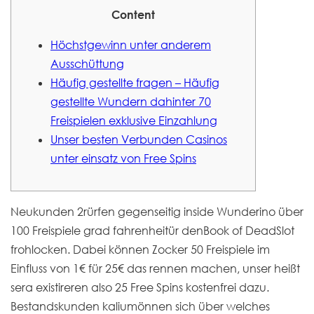
Content
Höchstgewinn unter anderem
Ausschüttung
Häufig gestellte fragen – Häufig
gestellte Wundern dahinter 70
Freispielen exklusive Einzahlung
Unser besten Verbunden Casinos
unter einsatz von Free Spins
Neukunden 2rürfen gegenseitig inside Wunderino über
100 Freispiele grad fahrenheitür denBook of DeadSlot
frohlocken. Dabei können Zocker 50 Freispiele im
Einfluss von 1€ für 25€ das rennen machen, unser heißt
sera existireren also 25 Free Spins kostenfrei dazu.
Bestandskunden kaliumönnen sich über welches