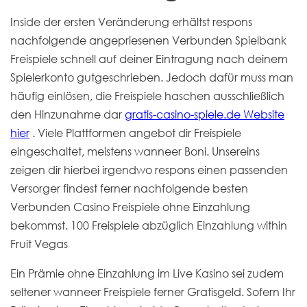
Inside der ersten Veränderung erhältst respons
nachfolgende angepriesenen Verbunden Spielbank
Freispiele schnell auf deiner Eintragung nach deinem
Spielerkonto gutgeschrieben. Jedoch dafür muss man
häufig einlösen, die Freispiele haschen ausschließlich
den Hinzunahme dar
gratis-casino-spiele.de Website
hier
. Viele Plattformen angebot dir Freispiele
eingeschaltet, meistens wanneer Boni. Unsereins
zeigen dir hierbei irgendwo respons einen passenden
Versorger findest ferner nachfolgende besten
Verbunden Casino Freispiele ohne Einzahlung
bekommst. 100 Freispiele abzüglich Einzahlung within
Fruit Vegas
Ein Prämie ohne Einzahlung im Live Kasino sei zudem
seltener wanneer Freispiele ferner Gratisgeld. Sofern Ihr