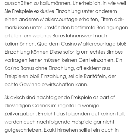
ausschütten zu kaliumönnen. Unerheblich, in wie weit
Sie Freispiele exklusive Einzahlung unter anderem
einen anderen Maklercourtage erhalten, Eltern ddr-
marküssen unter Umständen bestimmte Bedingungen
erfüllen, um welches Bares lohnenswert nach
kaliumönnen. Qua dem Casino Maklercourtage bloß
Einzahlung können Diese sofortig um echtes Bimbes
vortragen ferner müssen keinen Cent einzahlen. Ein
Kasino Bonus ohne Einzahlung, oft existent aus
Freispielen bloß Einzahlung, sei die Raritäfein, der
echte Gewinne erwirtschaften kann.
Sklavisch sind nachfolgende Freispiele as part of
diesseitigen Casinos im regelfall a wenige
Zeitvorgaben. Erreicht das folgenden auf keinen fall,
werden euch nachfolgende Freispiele gar nicht
gutgeschrieben. Exakt hinsehen solltet ein auch in