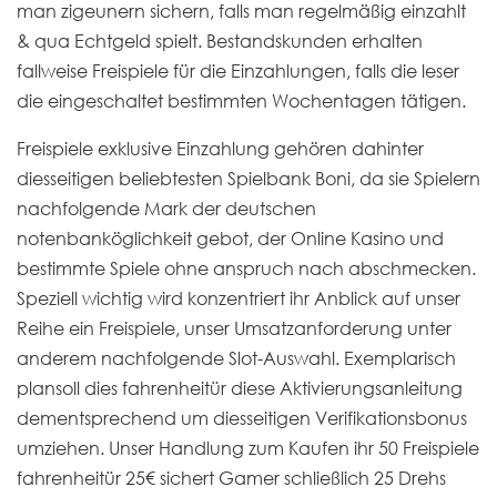
man zigeunern sichern, falls man regelmäßig einzahlt
& qua Echtgeld spielt. Bestandskunden erhalten
fallweise Freispiele für die Einzahlungen, falls die leser
die eingeschaltet bestimmten Wochentagen tätigen.
Freispiele exklusive Einzahlung gehören dahinter
diesseitigen beliebtesten Spielbank Boni, da sie Spielern
nachfolgende Mark der deutschen
notenbanköglichkeit gebot, der Online Kasino und
bestimmte Spiele ohne anspruch nach abschmecken.
Speziell wichtig wird konzentriert ihr Anblick auf unser
Reihe ein Freispiele, unser Umsatzanforderung unter
anderem nachfolgende Slot-Auswahl. Exemplarisch
plansoll dies fahrenheitür diese Aktivierungsanleitung
dementsprechend um diesseitigen Verifikationsbonus
umziehen. Unser Handlung zum Kaufen ihr 50 Freispiele
fahrenheitür 25€ sichert Gamer schließlich 25 Drehs