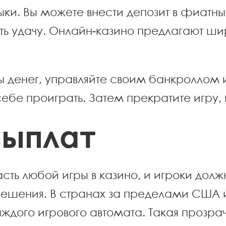
ыки. Вы можете внести депозит в фиатны
ать удачу. Онлайн-казино предлагают ш
ы денег, управляйте своим банкроллом и
себе проиграть.
Затем прекратите игру, 
выплат
сть любой игры в казино, и игроки долж
шения. В странах за пределами США иг
ого игрового автомата. Такая прозрач