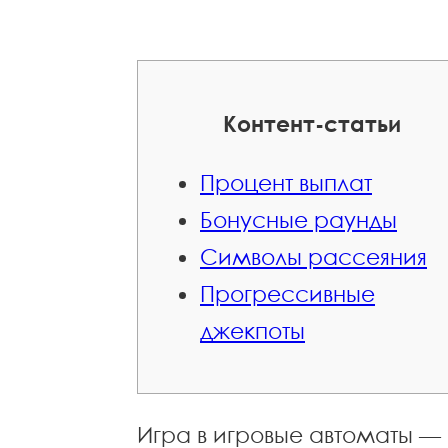
Контент-статьи
Процент выплат
Бонусные раунды
Символы рассеяния
Прогрессивные
джекпоты
Игра в игровые автоматы — 