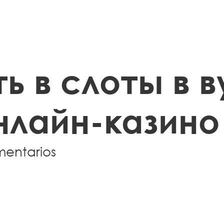
ь в слоты в в
нлайн-казино
mentarios