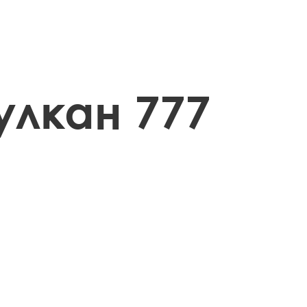
улкан 777