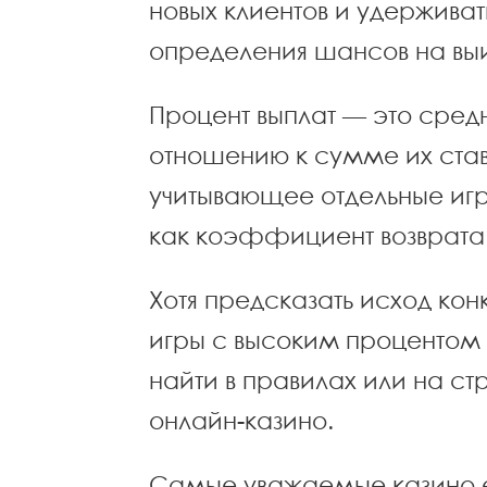
новых клиентов и удержива
определения шансов на выи
Процент выплат — это сред
отношению к сумме их став
учитывающее отдельные игр
как коэффициент возврата и
Хотя предсказать исход ко
игры с высоким процентом 
найти в правилах или на с
онлайн-казино.
Самые уважаемые казино е