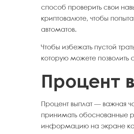
способ проверить свои нав
криптовалюте, чтобы попыт
автоматов.
Чтобы избежать пустой трат
которую можете позволить 
Процент 
Процент выплат — важная ча
принимать обоснованные ре
информацию на экране кажд