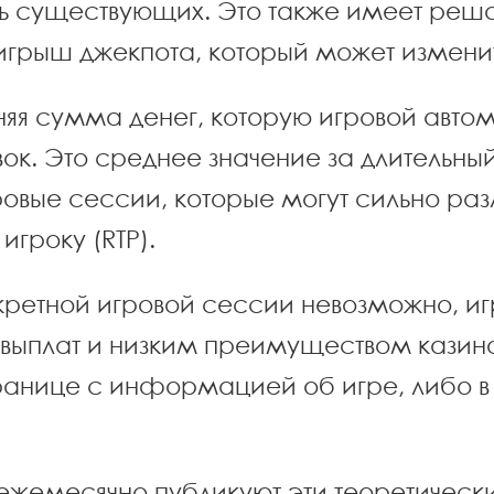
ть существующих. Это также имеет реш
грыш джекпота, который может изменит
няя сумма денег, которую игровой авто
ок. Это среднее значение за длительны
овые сессии, которые могут сильно разл
гроку (RTP).
нкретной игровой сессии невозможно, иг
выплат и низким преимуществом казино
транице с информацией об игре, либо в
жемесячно публикуют эти теоретически