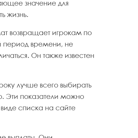
ающее значение для
ь жизнь.
мат возвращает игрокам по
й период времени, не
ичаться. Он также известен
року лучше всего выбирать
. Эти показатели можно
 виде списка на сайте
е выплаты. Они