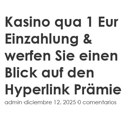
Kasino qua 1 Eur
Einzahlung &
werfen Sie einen
Blick auf den
Hyperlink Prämie
admin
·
diciembre 12, 2025
·
0 comentarios