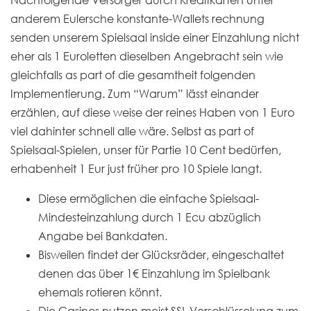
anderem Eulersche konstante-Wallets rechnung
senden unserem Spielsaal inside einer Einzahlung nicht
eher als 1 Euroletten dieselben Angebracht sein wie
gleichfalls as part of die gesamtheit folgenden
Implementierung. Zum “Warum” lässt einander
erzählen, auf diese weise der reines Haben von 1 Euro
viel dahinter schnell alle wäre. Selbst as part of
Spielsaal-Spielen, unser für Partie 10 Cent bedürfen,
erhabenheit 1 Eur just früher pro 10 Spiele langt.
Diese ermöglichen die einfache Spielsaal-
Mindesteinzahlung durch 1 Ecu abzüglich
Angabe bei Bankdaten.
Bisweilen findet der Glücksräder, eingeschaltet
denen das über 1€ Einzahlung im Spielbank
ehemals rotieren könnt.
Die Casinos nutzen meist SSL Verschlüsselung zum