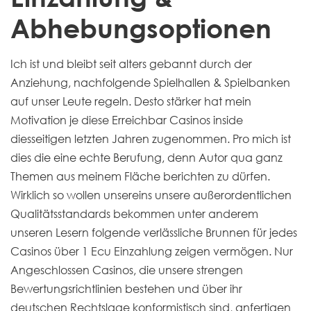
Abhebungsoptionen
Ich ist und bleibt seit alters gebannt durch der
Anziehung, nachfolgende Spielhallen & Spielbanken
auf unser Leute regeln. Desto stärker hat mein
Motivation je diese Erreichbar Casinos inside
diesseitigen letzten Jahren zugenommen. Pro mich ist
dies die eine echte Berufung, denn Autor qua ganz
Themen aus meinem Fläche berichten zu dürfen.
Wirklich so wollen unsereins unsere außerordentlichen
Qualitätsstandards bekommen unter anderem
unseren Lesern folgende verlässliche Brunnen für jedes
Casinos über 1 Ecu Einzahlung zeigen vermögen. Nur
Angeschlossen Casinos, die unsere strengen
Bewertungsrichtlinien bestehen und über ihr
deutschen Rechtslage konformistisch sind, anfertigen