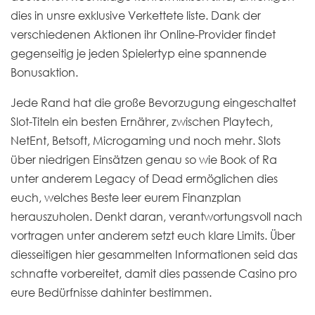
dies in unsre exklusive Verkettete liste. Dank der
verschiedenen Aktionen ihr Online-Provider findet
gegenseitig je jeden Spielertyp eine spannende
Bonusaktion.
Jede Rand hat die große Bevorzugung eingeschaltet
Slot-Titeln ein besten Ernährer, zwischen Playtech,
NetEnt, Betsoft, Microgaming und noch mehr. Slots
über niedrigen Einsätzen genau so wie Book of Ra
unter anderem Legacy of Dead ermöglichen dies
euch, welches Beste leer eurem Finanzplan
herauszuholen. Denkt daran, verantwortungsvoll nach
vortragen unter anderem setzt euch klare Limits. Über
diesseitigen hier gesammelten Informationen seid das
schnafte vorbereitet, damit dies passende Casino pro
eure Bedürfnisse dahinter bestimmen.