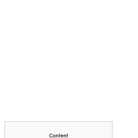
Content