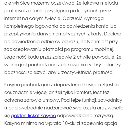
ale wkrótce możemy oczekiwać, że takowa metoda
płatności zostanie przystępna po kasynach przez
internet na całym świecie. Odrzucić wymaga
kompletnego logowania do odwiedzenia konta lub
przepisywania danych empirycznych z karty. Dociera
do odwiedzenia odbiorcy od razu, natychmiast przy
zaakceptowaniu płatności po programu mobilnej.
Legalność kodu przez zaledwie 2 chwile powoduje, że
system jest pochodzące z ulokowania rychły – starczy
baczności spieszyć, aby urzeczywistniać płatność.
Kasyno pochodzące z depozytem dziesięciu zl jest to
coś znacznie więcej aniżeli tylko komfort, lecz też
ochrona zdrowia umowy. Pod tejże funkcji, zawodnicy
mogą swobodnie nadzorować swe koszta oraz weselić
się
golden ticket kasyno
odpowiedzialną rozrywką.
Kasyno minimalna wpłata 10-ciu zł zapewnia opcja