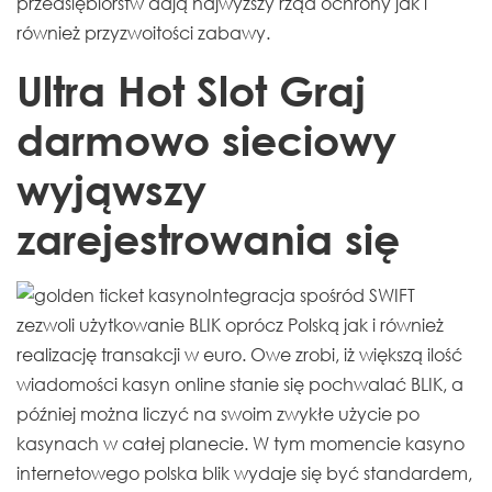
przedsiębiorstw dają najwyższy rząd ochrony jak i
również przyzwoitości zabawy.
Ultra Hot Slot Graj
darmowo sieciowy
wyjąwszy
zarejestrowania się
Integracja spośród SWIFT
zezwoli użytkowanie BLIK oprócz Polską jak i również
realizację transakcji w euro. Owe zrobi, iż większą ilość
wiadomości kasyn online stanie się pochwalać BLIK, a
później można liczyć na swoim zwykłe użycie po
kasynach w całej planecie. W tym momencie kasyno
internetowego polska blik wydaje się być standardem,