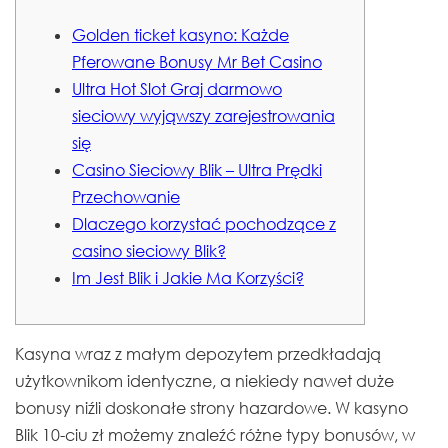
Golden ticket kasyno: Każde
Pferowane Bonusy Mr Bet Casino
Ultra Hot Slot Graj darmowo
sieciowy wyjąwszy zarejestrowania
się
Casino Sieciowy Blik – Ultra Prędki
Przechowanie
Dlaczego korzystać pochodzące z
casino sieciowy Blik?
Im Jest Blik i Jakie Ma Korzyści?
Kasyna wraz z małym depozytem przedkładają
użytkownikom identyczne, a niekiedy nawet duże
bonusy niźli doskonałe strony hazardowe. W kasyno
Blik 10-ciu zł możemy znaleźć różne typy bonusów, w