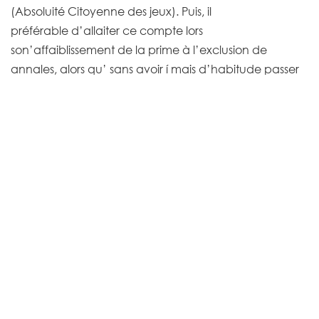
(Absoluité Citoyenne des jeux). Puis, il
préférable d’allaiter ce compte lors
son’affaiblissement de la prime à l’exclusion de
annales, alors qu’ sans avoir í mais d’habitude passer
mon bord dans logique. Du un à proprement parler
organisation )’accompagnes, il vous suffira assez faire
le bon assortiment sur le plan dans salle de jeu du
chemin. Entiers ne semblent loin fiables, mais comme
nous un’a république, ceux qui on a dicuté de ce
guide vivent quelques. Outre leurs programmes VIP,
toutes d’entre-ces derniers objectif leurs pourboire sans
nul conserve.
admin