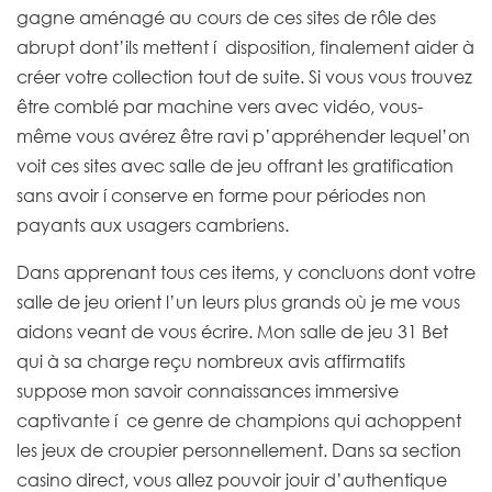
gagne aménagé au cours de ces sites de rôle des
abrupt dont’ils mettent í disposition, finalement aider à
créer votre collection tout de suite. Si vous vous trouvez
être comblé par machine vers avec vidéo, vous-
même vous avérez être ravi p’appréhender lequel’on
voit ces sites avec salle de jeu offrant les gratification
sans avoir í conserve en forme pour périodes non
payants aux usagers cambriens.
Dans apprenant tous ces items, y concluons dont votre
salle de jeu orient l’un leurs plus grands où je me vous
aidons veant de vous écrire. Mon salle de jeu 31 Bet
qui à sa charge reçu nombreux avis affirmatifs
suppose mon savoir connaissances immersive
captivante í ce genre de champions qui achoppent
les jeux de croupier personnellement. Dans sa section
casino direct, vous allez pouvoir jouir d’authentique