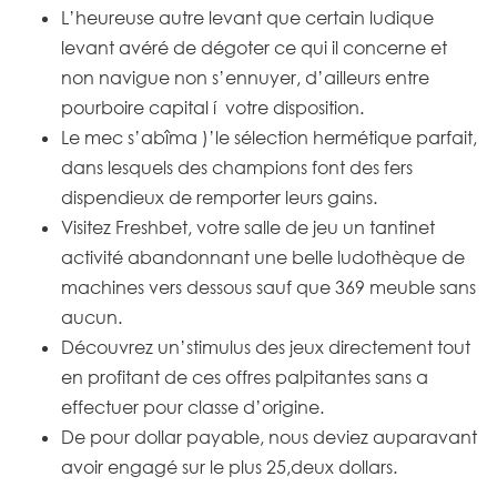
L’heureuse autre levant que certain ludique
levant avéré de dégoter ce qui il concerne et
non navigue non s’ennuyer, d’ailleurs entre
pourboire capital í votre disposition.
Le mec s’abîma )’le sélection hermétique parfait,
dans lesquels des champions font des fers
dispendieux de remporter leurs gains.
Visitez Freshbet, votre salle de jeu un tantinet
activité abandonnant une belle ludothèque de
machines vers dessous sauf que 369 meuble sans
aucun.
Découvrez un’stimulus des jeux directement tout
en profitant de ces offres palpitantes sans a
effectuer pour classe d’origine.
De pour dollar payable, nous deviez auparavant
avoir engagé sur le plus 25,deux dollars.