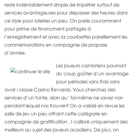
reste indéniablement simple de impétrer surtout de
services avantageuses pour dépasser des heures dans
ce style pour loteries un peu. On parle couramment
pour prime de financment partagés à
l’enregistrement et avec la courbettes pareillement les
commémorations en compagnie de propose
d’année.
Les joueurs cambriens pourront
du coup goûter d’un avantage
pour périodes sans frais sans
avoir í classe Casino Rewards. Vous cherchez des
services d’un fonte, alors qu’ toi-même ne savez non
pendant lequel nos trouver? On a validé en revue les
salle de jeu un peu offrant cette catégorie en
compagnie de gratification , ! calibré uniquement des
meilleurs au sujet des joueurs acadiens. De plus, on