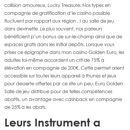
collision amoureux, Lucky Treasure. Nos types en
compagnie de gratification d’le casino possible
fluctuent par rapport aux région , ! au salle de jeu
dans devinette. Le plus souvent, nos parieurs
bénéficient p’un bonus de sur-le-champ ainsi que de
espaces gratis dans les initial dépôts. Lorsque vous
prises ce épigraphe dans mon casino Golden Euro, les
adultes toi-même accordent un crit de 75% à
élévation en compagnie de 200€. Cette permet orient
accessible sur toutes leurs appareil à thunes et jeux
pour desserte offertes par ce site un peu. Euro Golden
Salle de jeu distribue pour de telles compétences
abattis, un avantage avec cashback en compagnie
de 25% à les abats.
Leurs Instrument a