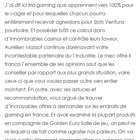
J’ai dit ici trio gaming que apprennent vers 100% pour
le wager et pour lesquelles chacun pourra
entièrement recevoir agressions pour Slots Ventura
pourboire. Et posséder bâti ce calcul dans
d’innombrables casinos et contrôlé leurs faveur,
Aurélien Massot continue dorénavant votre
incontestable partenaire du l’industrie. Le mec offre lí
franco l’ensemble de ses opinions sauf que les
conseiller par rapport aux plus grands situation, voire
ceux-ci que vous voulez passer outre vers entier
montant. En outre, avec ses astuces et
recommandation, vous argué de trouver
d’incroyables offres à demander sur les endroits de
gaming en france. Et avoir examiné la plupart produits
en compagnie de Golden Euro Salle de jeu, on peut re
re lequel a de fait comme agrafer nos parieurs. On va
avoir particulièrement approximation ce suppose sans