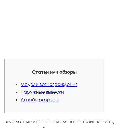
Статьи или обзоры
модели вознаграждения
Наружные вывески
Дизайн разрыва
Бесплатные игровые автоматы в онлайн-казино,