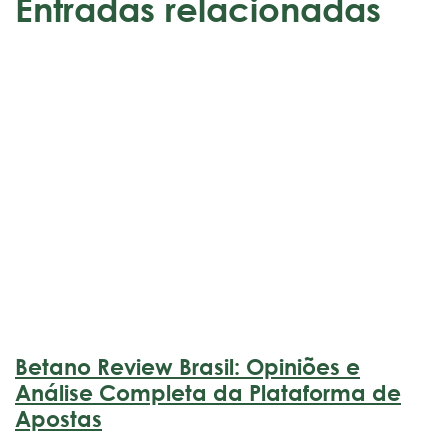
Entradas relacionadas
Betano Review Brasil: Opiniões e
Análise Completa da Plataforma de
Apostas