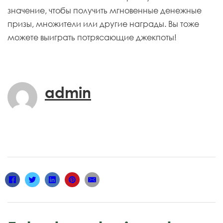
значение, чтобы получить мгновенные денежные
призы, множители или другие награды. Вы тоже
можете выиграть потрясающие джекпоты!
admin