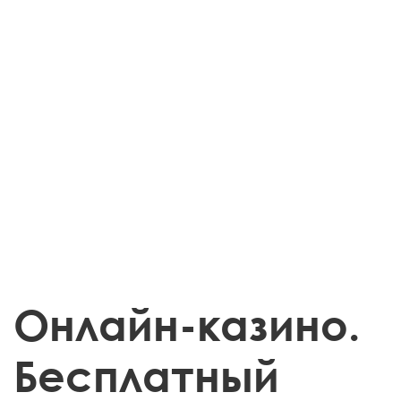
Онлайн-казино.
Бесплатный