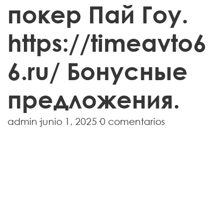
покер Пай Гоу.
https://timeavto6
6.ru/ Бонусные
предложения.
admin
·
junio 1, 2025
·
0 comentarios