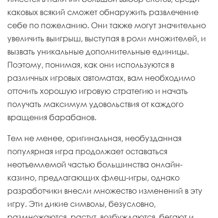
каковых всякий сможет обнаружить развлечение
себе по пожеланию. Они также могут значительно
увеличить выигрыш, выступая в роли множителей, и
вызвать уникальные дополнительные единицы.
Поэтому, понимая, как они используются в
различных игровых автоматах, вам необходимо
отточить хорошую игровую стратегию и начать
получать максимум удовольствия от каждого
вращения барабанов.
Тем не менее, оригинальная, необузданная
популярная игра продолжает оставаться
неотъемлемой частью большинства онлайн-
казино, предлагающих флеш-игры, однако
разработчики внесли множество изменений в эту
игру. Эти дикие символы, безусловно,
размножаются, растут, возбуждаются, бегают и