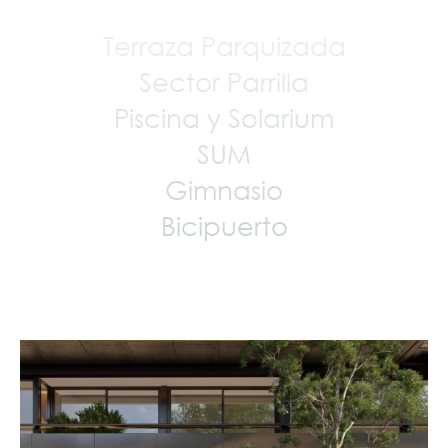
Terraza Parquizada
Sector Parrilla
Piscina y Solarium
SUM
Gimnasio
Bicipuerto