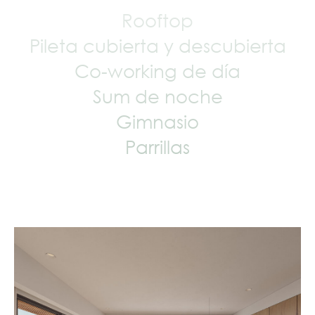
Rooftop
Pileta cubierta y descubierta
Co-working de día
Sum de noche
Gimnasio
Parrillas