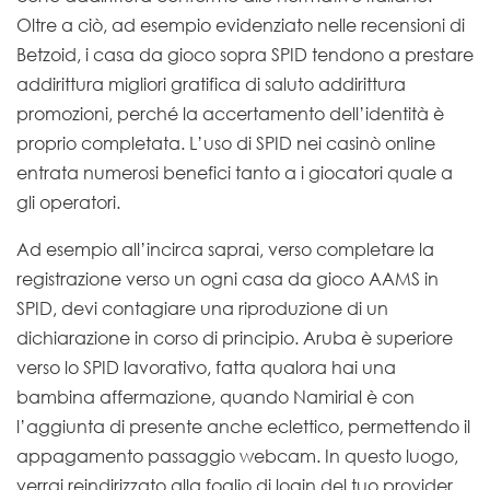
Oltre a ciò, ad esempio evidenziato nelle recensioni di
Betzoid, i casa da gioco sopra SPID tendono a prestare
addirittura migliori gratifica di saluto addirittura
promozioni, perché la accertamento dell’identità è
proprio completata. L’uso di SPID nei casinò online
entrata numerosi benefici tanto a i giocatori quale a
gli operatori.
Ad esempio all’incirca saprai, verso completare la
registrazione verso un ogni casa da gioco AAMS in
SPID, devi contagiare una riproduzione di un
dichiarazione in corso di principio. Aruba è superiore
verso lo SPID lavorativo, fatta qualora hai una
bambina affermazione, quando Namirial è con
l’aggiunta di presente anche eclettico, permettendo il
appagamento passaggio webcam. In questo luogo,
verrai reindirizzato alla foglio di login del tuo provider