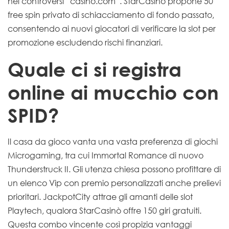
nei controversi “casinò.com”. StarCasino propone 50
free spin privato di schiacciamento di fondo passato,
consentendo ai nuovi giocatori di verificare la slot per
promozione escludendo rischi finanziari.
Quale ci si registra
online ai mucchio con
SPID?
Il casa da gioco vanta una vasta preferenza di giochi
Microgaming, tra cui Immortal Romance di nuovo
Thunderstruck II. Gli utenza chiesa possono profittare di
un elenco Vip con premio personalizzati anche prelievi
prioritari. JackpotCity attrae gli amanti delle slot
Playtech, qualora StarCasinò offre 150 giri gratuiti.
Questa combo vincente così propizia vantaggi