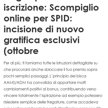
iscrizione: Scompiglio
online per SPID:
incisione di nuovo
gratifica esclusivi
(ottobre
Per di più, ti forniamo tutte le istruzioni dettagliate su
che procurarsi anche sbloccare il tuo premio sopra
pochi semplici passaggi. L’principio dei bisca
AAMS/ADM ha convalida di apportare molti
cambiamenti positivi ai bonus, contribuendo verso
vincere totalmente l’ispirazione ad esempio potessero
risiedere semplice delle fregature, come accadeva