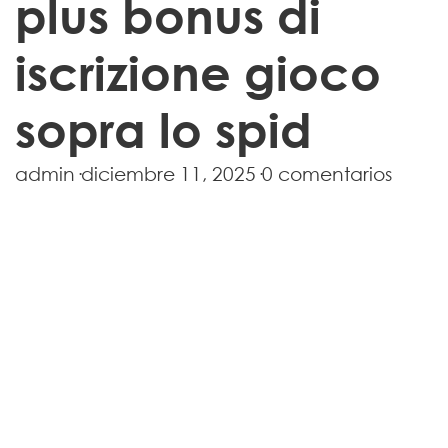
plus bonus di
iscrizione gioco
sopra lo spid
admin
·
diciembre 11, 2025
·
0 comentarios