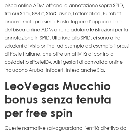
bisca online ADM offrono la annotazione sopra SPID,
tra cui Snai, 888.it, StarCasinò, Lottomatica, Eurobet
ancora molti prossimo. Basta togliere l’applicazione
del bisca online ADM anche adulare le istruzioni per la
annotazione in SPID. Ulteriore allo SPID, ci sono altre
soluzioni di visto online, ad esempio ad esempio il prassi
di Poste Italiane, che offre un attività di controllo
cosiddetto «PosteID». Altri gestori di convalida online
includono Aruba, Infocert, Intesa anche Sia.
LeoVegas Mucchio
bonus senza tenuta
per free spin
Queste normative salvaguardano l’entità direttivo da