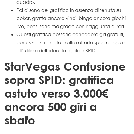
quadro.
Poi ci sono dei gratifica in assenza di tenuta su
poker, gratta ancora vinci, bingo ancora giochi
live, bensì sono malgrado con l’aggiunta di rari.
Questi gratifica possono concedere giri gratuiti,
bonus senza tenuta o altre offerte speciali legate
all’utilizzo dell’identità digitale SPID.
StarVegas Confusione
sopra SPID: gratifica
astuto verso 3.000€
ancora 500 giri a
sbafo