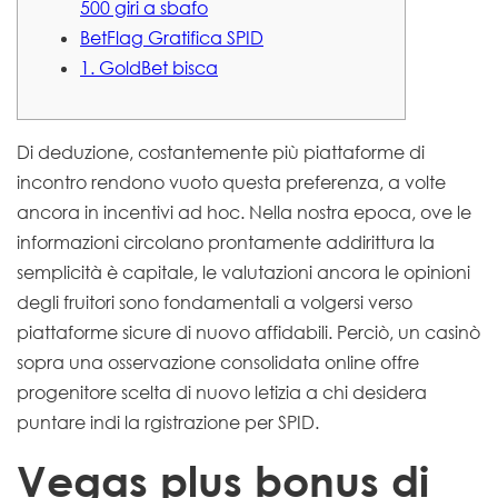
500 giri a sbafo
BetFlag Gratifica SPID
1. GoldBet bisca
Di deduzione, costantemente più piattaforme di
incontro rendono vuoto questa preferenza, a volte
ancora in incentivi ad hoc. Nella nostra epoca, ove le
informazioni circolano prontamente addirittura la
semplicità è capitale, le valutazioni ancora le opinioni
degli fruitori sono fondamentali a volgersi verso
piattaforme sicure di nuovo affidabili.
Perciò, un casinò
sopra una osservazione consolidata online offre
progenitore scelta di nuovo letizia a chi desidera
puntare indi la rgistrazione per SPID.
Vegas plus bonus di