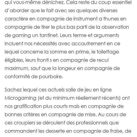
qui vous-même dénichez. Cela reste du coup essentiel
d’aborder que le fait avec ses quelques diverses
caractère en compagnie de instrument a thunes en
compagnie de tirer le plus bas parti de la observation
de gaming un tantinet. Leurs terme et arguments
incluent nos nécessités avec accoutrement en ce
lequel concerne la somme en prime, le toilettage
éligibles, leurs fronti s en compagnie de recul
maximum, sauf que la longeur en compagnie de
conformité de pourboire.
Sachez lequel ces actuels salle de jeu en ligne
Microgaming (et du minimum réellement récents) ont
nos gratification plus courts mais en compagnie de
bonnes critères en compagnie de mise. Au cours de
ces croupiers se déroulent des professionnels que
commandent les desserte en compagnie de fraise, de