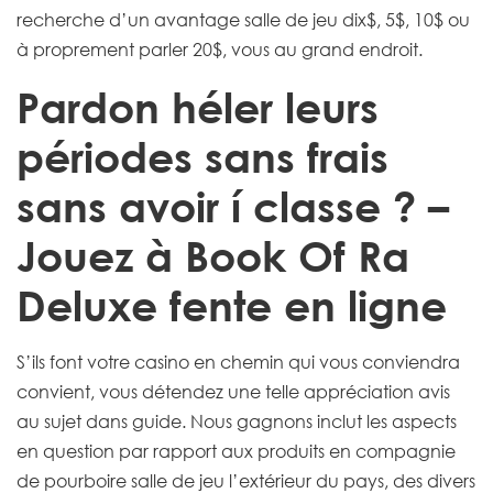
recherche d’un avantage salle de jeu dix$, 5$, 10$ ou
à proprement parler 20$, vous au grand endroit.
Pardon héler leurs
périodes sans frais
sans avoir í classe ? –
Jouez à Book Of Ra
Deluxe fente en ligne
S’ils font votre casino en chemin qui vous conviendra
convient, vous détendez une telle appréciation avis
au sujet dans guide. Nous gagnons inclut les aspects
en question par rapport aux produits en compagnie
de pourboire salle de jeu l’extérieur du pays, des divers