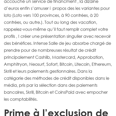
accouché un service de financment , la dizaine
d’euros enfin s’amuser í propos des les variantes pour
loto (Loto vers 100 provinces, à 90 contrées, à 20
contrées, ou autre.). Tout au long des vacation,
rappelez-vous-même qu’il faut remplir complet votre
profils , ! créer une présentation singulier avec recevoir
des bénéfices. Intense Salle de jeu absorbe chargé de
prendre pour de nombreuses résultat de crédit
principalement Cashlib, Mastercard, Approbation,
Amphitryon, Neosurf, Sofort, Bitcoin, Litecoin, Ethereum,
Skrill et leurs paiements gestionnaires. Dans la
catégorie des méthodes de crédit disponibles dans le
média, pris par la sélection dans des paiements
bancaires, Skrill, Bitcoin et CoinsPaid avec empocher
les comptabilités.
Prime à l’exclusion de