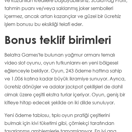
ve kazanılan kredilere başlayabilirsiniz. Scalawag Profit,
tahmin puanı ve/veya saklanmış joker sembolleri
içermez, ancak artan kazançlar ve güzel bir ücretsiz
işlem bonusu bu eksikliği telafi eder.
Bonus teklif birimleri
Belatra Games'te bulunan yağmur ormanı temalı
video slot oyunu, oyun tutkunlarını en yeni bölgesel
eğlenceyle bekliyor. Oyun, 243 ödeme hattına sahip
ve 1.006 katına kadar büyük ikramiye sunuyor. Ayrıca,
ücretsiz dönüşler ve adalar jackpot çekilişleri de dahil
olmak üzere çeşitli ekstra turlar içeriyor. Oyun, geniş bir
kitleye hitap edecek şekilde on iki dilde sunuluyor.
Yeni ödeme tablosu, tıpkı oyun pratiği çeşitlerini
bulmak için kivi tüketimi gibi, çömlekçi tarafından
tasarlanmış amblemlerle tamamlanıyor. En iyi ana