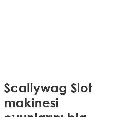
Scallywag Slot
makinesi