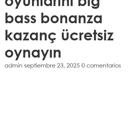
oyunlarını big
bass bonanza
kazanç ücretsiz
oynayın
admin
·
septiembre 23, 2025
·
0 comentarios