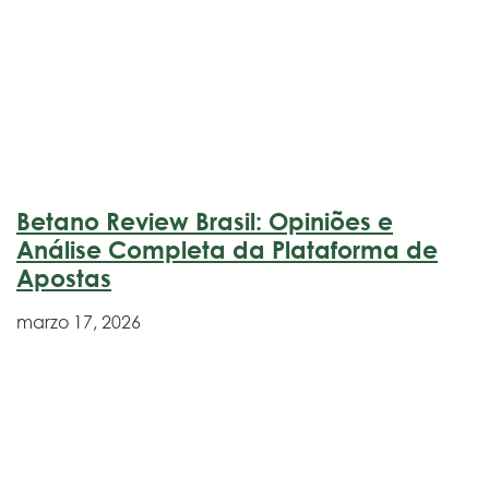
Betano Review Brasil: Opiniões e
Análise Completa da Plataforma de
Apostas
marzo 17, 2026