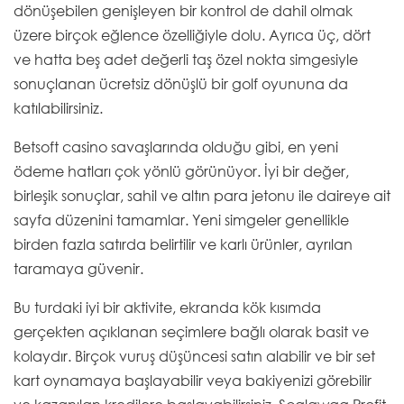
dönüşebilen genişleyen bir kontrol de dahil olmak
üzere birçok eğlence özelliğiyle dolu. Ayrıca üç, dört
ve hatta beş adet değerli taş özel nokta simgesiyle
sonuçlanan ücretsiz dönüşlü bir golf oyununa da
katılabilirsiniz.
Betsoft casino savaşlarında olduğu gibi, en yeni
ödeme hatları çok yönlü görünüyor. İyi bir değer,
birleşik sonuçlar, sahil ve altın para jetonu ile daireye ait
sayfa düzenini tamamlar. Yeni simgeler genellikle
birden fazla satırda belirtilir ve karlı ürünler, ayrılan
taramaya güvenir.
Bu turdaki iyi bir aktivite, ekranda kök kısımda
gerçekten açıklanan seçimlere bağlı olarak basit ve
kolaydır. Birçok vuruş düşüncesi satın alabilir ve bir set
kart oynamaya başlayabilir veya bakiyenizi görebilir