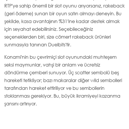
RTP'ye sahip önemli bir slot oyunu arıyorsanız, rakeback
(geri ödeme) sunan bir oyun satın almayı deneyin. Bu
şekilde, kasa avantajının %31'ine kadar destek almak
için seyahat edebilirsiniz. Seçebileceğiniz
seçeneklerden biri, size cömert rakeback ürünleri
sunmasıyla tanınan Duelbits'tir.
Konami'nin bu çevrimiçi slot oyunundaki muhteşem
seksi maymunlar, vahşi bir anlam ve ücretsiz
döndürme çemberi sunuyor. Üç scatter sembolü beş
hareketi tetikliyor; bazı makaralar diğer wild sembolleri
tarafından hareket ettiriliyor ve bu sembollerin
stoklanması gerekiyor. Bu, büyük ikramiyeyi kazanma
şansını artırıyor.