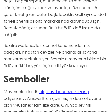
neşeli bir golf sopası, muhtemelen kazara içinizde
dönüşüme uğrayacak ve avantajın üzerinden 15
işaretlik vahşi semboller başlatacaktır. Golf ayrıca, dört
tanesi önemli bir olta makarasında göründüğü için,
ücretsiz dönüşler sunan ünlü bir ödül dağılımına da
sahiptir.
Belatra Matches'teki cennet konumunda muz
ağaçları, hindistan cevizleri ve ananaslar savana
manzarasını oluşturuyor.
Beş çılgın maymun birkaç bin
ödüyor, ikisi beş yüz, üçü de iki yüz kazanıyor.
Semboller
Maymunları tercih
big bass bonanza kazanç
ediyorsanız, Ainsworth'un çevrimiçi video slot oyunu
olan "Muzanes" tam size göre. Oyunda sevimli
maymunlar bulunur ve büyük ikramiye kazanma şansı