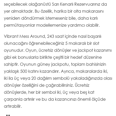
seçebilecek olağanüstü Sarı Kenarlı Rezervuarınız da
yer almaktadır. Bu özellik, harika bir olta makarasını
yeniden döndürmek istemeseniz bile, daha karlı
permütasyonlar modellemenize yardımcı olabilir.
Vibrant Mess Around, 243 saat içinde nasıl başarılı
olunacağını öğrenebileceğiniz 5 makaralı bir slot
oyunudur. Oyun, ücretsiz dönüşler ve jackpot kazanımı
gibi ek bonuslarla birlikte çeşitli bir hedef düzenine
sahiptir. Oyunun güney jackpotu, toplam bahisinizin
yaklaşık 500 katını kazandırır. Ayrıca, makaralarda iki,
iki ila üç veya 20 dağılım sembolü yakaladığınızda olası
dönüşler özelliğini de çağırabilirsiniz. Ücretsiz
dönüşlerde, her bir sembol iki, üç veya beş kat
çarpanla artırılır ve bu da kazancınızı önemli ölçüde
artırabilir.