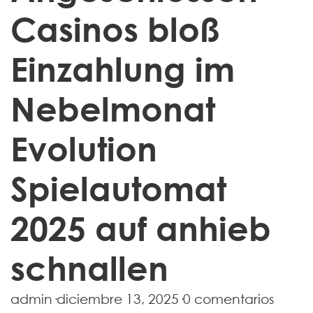
Casinos bloß
Einzahlung im
Nebelmonat
Evolution
Spielautomat
2025 auf anhieb
schnallen
admin
·
diciembre 13, 2025
·
0 comentarios