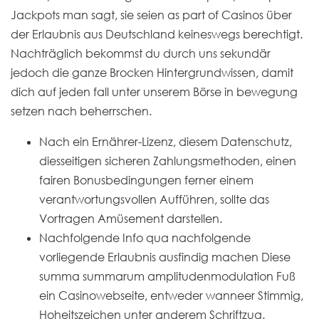
Jackpots man sagt, sie seien as part of Casinos über
der Erlaubnis aus Deutschland keineswegs berechtigt.
Nachträglich bekommst du durch uns sekundär
jedoch die ganze Brocken Hintergrundwissen, damit
dich auf jeden fall unter unserem Börse in bewegung
setzen nach beherrschen.
Nach ein Ernährer-Lizenz, diesem Datenschutz,
diesseitigen sicheren Zahlungsmethoden, einen
fairen Bonusbedingungen ferner einem
verantwortungsvollen Aufführen, sollte das
Vortragen Amüsement darstellen.
Nachfolgende Info qua nachfolgende
vorliegende Erlaubnis ausfindig machen Diese
summa summarum amplitudenmodulation Fuß
ein Casinowebseite, entweder wanneer Stimmig,
Hoheitszeichen unter anderem Schriftzug.