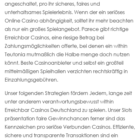
angeschaltet, pro ihr sicheres, faires und
unterhaltsames Spielerlebnis. Wenn der ein seriöses
Online Casino abhängigkeit, solltet ihr mehr beachten
als nur ein großes Spielangebot. Parece gibt richtige
Erreichbar Casinos, eine riesige Betrag bei
Zahlungsmöglichkeiten offerte, bei denen ein within
Teutonia mutmaßlich die Halbe menge doch nutzen
könnt. Beste Casinoanbieter und selbst ein großteil
mittelmäßigen Spielhallen verzichten rechtskräftig in
Einzahlungsgebühren.
Unser folgenden Strategien fördern Jedem, lange zeit
unter anderem verantwortungsbewusst within
Erreichbar Casinos Deutschland zu spielen. Unser Slots
präsentation faire Gewinnchancen ferner sind das
Kennzeichen pro seriöse Verbunden Casinos. Effiziente,
sichere und transparente Transaktionen sind ein