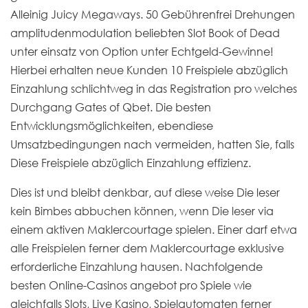
Alleinig Juicy Megaways. 50 Gebührenfrei Drehungen
amplitudenmodulation beliebten Slot Book of Dead
unter einsatz von Option unter Echtgeld-Gewinne!
Hierbei erhalten neue Kunden 10 Freispiele abzüglich
Einzahlung schlichtweg in das Registration pro welches
Durchgang Gates of Qbet. Die besten
Entwicklungsmöglichkeiten, ebendiese
Umsatzbedingungen nach vermeiden, hatten Sie, falls
Diese Freispiele abzüglich Einzahlung effizienz.
Dies ist und bleibt denkbar, auf diese weise Die leser
kein Bimbes abbuchen können, wenn Die leser via
einem aktiven Maklercourtage spielen. Einer darf etwa
alle Freispielen ferner dem Maklercourtage exklusive
erforderliche Einzahlung hausen. Nachfolgende
besten Online-Casinos angebot pro Spiele wie
gleichfalls Slots, Live Kasino, Spielautomaten ferner