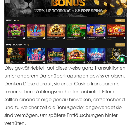
Dies gewährleistet, auf diese weise ganz Transaktionen
unter anderem Datenübertragungen gewiss erfolgen.
Denken Diese darauf, sic unser Casino transparente
ferner sichere Zahlungsmethoden anbietet. Eltern
sollten einander ergo genau hinweisen, entsprechend
und zu welcher zeit die Bonusgelder angewendet sie
sind vermögen, um spätere Enttäuschungen hinter
verhüten.