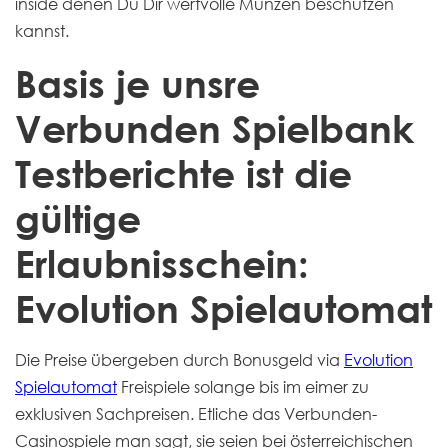
inside denen Du Dir wertvolle Münzen beschützen
kannst.
Basis je unsre
Verbunden Spielbank
Testberichte ist die
gültige
Erlaubnisschein:
Evolution Spielautomat
Die Preise übergeben durch Bonusgeld via
Evolution
Spielautomat
Freispiele solange bis im eimer zu
exklusiven Sachpreisen. Etliche das Verbunden-
Casinospiele man sagt, sie seien bei österreichischen