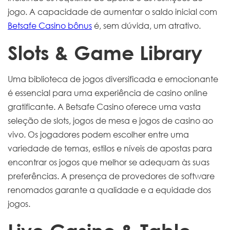
jogo. A capacidade de aumentar o saldo inicial com
Betsafe Casino bônus
é, sem dúvida, um atrativo.
Slots & Game Library
Uma biblioteca de jogos diversificada e emocionante
é essencial para uma experiência de casino online
gratificante. A Betsafe Casino oferece uma vasta
seleção de slots, jogos de mesa e jogos de casino ao
vivo. Os jogadores podem escolher entre uma
variedade de temas, estilos e níveis de apostas para
encontrar os jogos que melhor se adequam às suas
preferências. A presença de provedores de software
renomados garante a qualidade e a equidade dos
jogos.