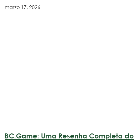
marzo 17, 2026
BC.Game: Uma Resenha Completa do