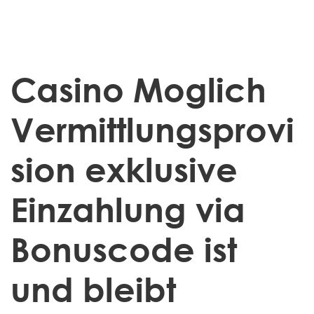
Casino Moglich
Vermittlungsprovi
sion exklusive
Einzahlung via
Bonuscode ist
und bleibt