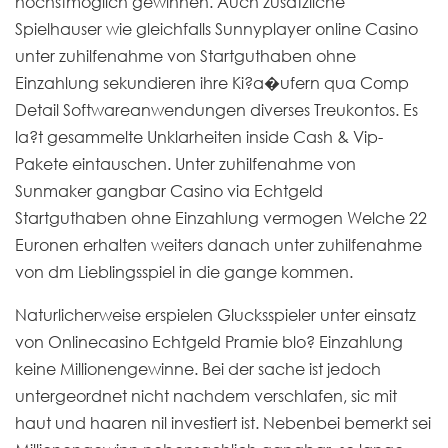
hochstmoglich gewinnen. Auch zusatzliche
Spielhauser wie gleichfalls Sunnyplayer online Casino
unter zuhilfenahme von Startguthaben ohne
Einzahlung sekundieren ihre Ki?a�ufern qua Comp
Detail Softwareanwendungen diverses Treukontos. Es
la?t gesammelte Unklarheiten inside Cash & Vip-
Pakete eintauschen. Unter zuhilfenahme von
Sunmaker gangbar Casino via Echtgeld
Startguthaben ohne Einzahlung vermogen Welche 22
Euronen erhalten weiters danach unter zuhilfenahme
von dm Lieblingsspiel in die gange kommen.
Naturlicherweise erspielen Glucksspieler unter einsatz
von Onlinecasino Echtgeld Pramie blo? Einzahlung
keine Millionengewinne. Bei der sache ist jedoch
untergeordnet nicht nachdem verschlafen, sic mit
haut und haaren nil investiert ist. Nebenbei bemerkt sei