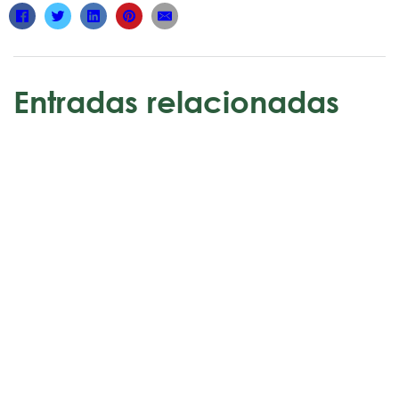
Entradas relacionadas