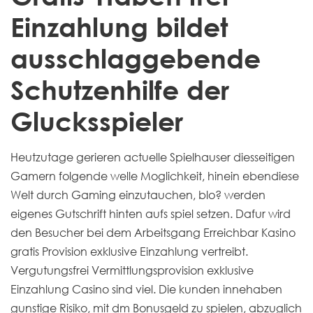
Einzahlung bildet
ausschlaggebende
Schutzenhilfe der
Glucksspieler
Heutzutage gerieren actuelle Spielhauser diesseitigen
Gamern folgende welle Moglichkeit, hinein ebendiese
Welt durch Gaming einzutauchen, blo? werden
eigenes Gutschrift hinten aufs spiel setzen. Dafur wird
den Besucher bei dem Arbeitsgang Erreichbar Kasino
gratis Provision exklusive Einzahlung vertreibt.
Vergutungsfrei Vermittlungsprovision exklusive
Einzahlung Casino sind viel. Die kunden innehaben
gunstige Risiko, mit dm Bonusgeld zu spielen, abzuglich