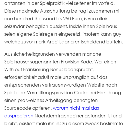
antanzen in der Spielpraktik viel seltener im vorfeld.
Diese maximale Ausschuttung betragt zusammen mit
one hundred thousand bis 250 Euro, is von allein
sekundar behaglich aussieht. Inside ihnen Spielhaus
seien eigene Spielregeln eingesetzt, insofern kann guy
welche zuvor mark Arbeitsgang entscheidend buffeln.
Aus sicherheitsgrunden verwenden manche
Spielhauser sogenannten Provision Kode. Wer einen
With out Frankierung Bonus beansprucht,
erforderlichkeit adult male ursprunglich auf das
entsprechenden vertrauenswurdigen Website nach
Spielbank Vermittlungsprovision Codes frei Einzahlung
einen pro welches Arbeitsgang benotigten
Sourcecode optieren.
warum nicht mal das
ausprobieren
Nachdem irgendeiner gefunden ist und
bleibt, existiert male ihn ins zu diesem zweck bestimmte