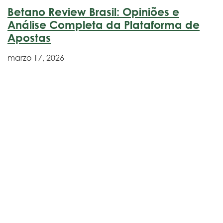
Betano Review Brasil: Opiniões e
Análise Completa da Plataforma de
Apostas
marzo 17, 2026