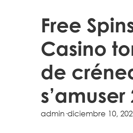
Free Spin
Casino to
de créne
s’amuser
admin
·
diciembre 10, 202