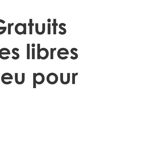
ratuits
s libres
eu pour