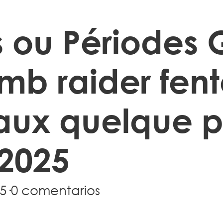
s ou Périodes G
mb raider fente
aux quelque p
 2025
5
·
0 comentarios