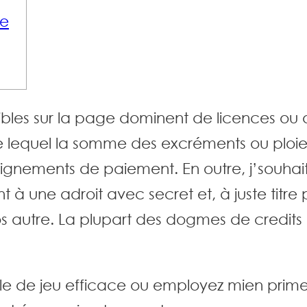
le
nibles sur la page dominent de licences ou 
re lequel la somme des excréments ou ploi
nements de paiement. En outre, j’souhaite
à une adroit avec secret et, à juste titre 
s autre.
La plupart des dogmes de credits 
lle de jeu efficace ou employez mien prime 