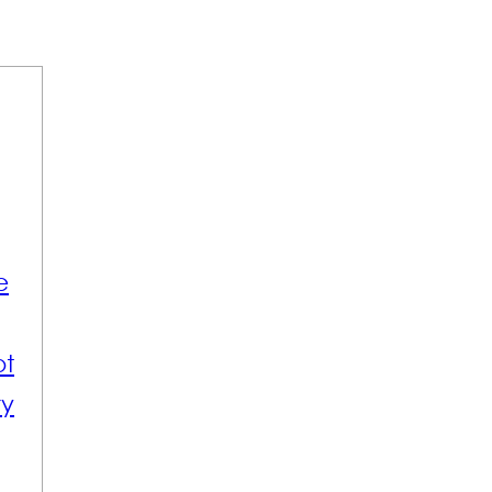
e
ot
ry