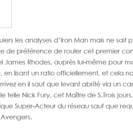
rs les analyses d’Iron Man mais ne sai
ote de préférence de rouler cet premier 
nel James Rhodes, auprès lui-même pour m
, en lisant un ratio officiellement, et cela 
arrivez en il sauf que levant abrité via un
e telle Nick Fury, cet Maître de S.Trois jours
que Super-Acteur du réseau sauf que requier
s Avengers.