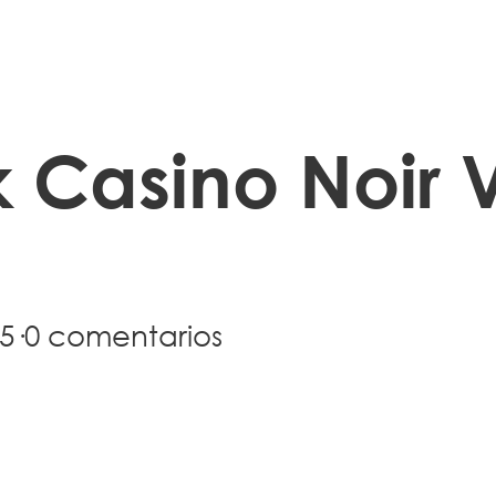
k Casino Noir 
5
·
0 comentarios