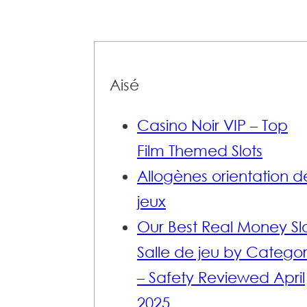
Aisé
Casino Noir VIP – Top
Film Themed Slots
Allogènes orientation d
jeux
Our Best Real Money Sl
Salle de jeu by Catego
– Safety Reviewed April
2025