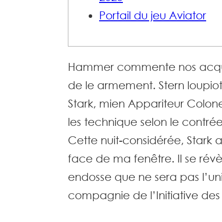
Portail du jeu Aviator
Hammer commente nos acquie
de le armement. Stern loupi
Stark, mien Appariteur Colo
les technique selon le contrée
Cette nuit-considérée, Stark 
face de ma fenêtre. Il se révèl
endosse que ne sera pas l’uni
compagnie de l’Initiative de