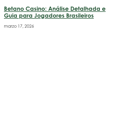
Betano Casino: Análise Detalhada e
Guia para Jogadores Brasileiros
marzo 17, 2026