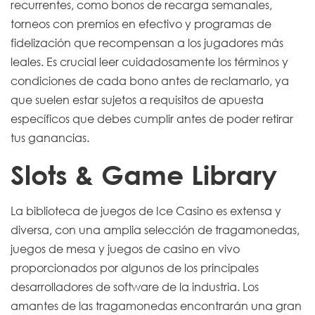
recurrentes, como bonos de recarga semanales,
torneos con premios en efectivo y programas de
fidelización que recompensan a los jugadores más
leales. Es crucial leer cuidadosamente los términos y
condiciones de cada bono antes de reclamarlo, ya
que suelen estar sujetos a requisitos de apuesta
específicos que debes cumplir antes de poder retirar
tus ganancias.
Slots & Game Library
La biblioteca de juegos de Ice Casino es extensa y
diversa, con una amplia selección de tragamonedas,
juegos de mesa y juegos de casino en vivo
proporcionados por algunos de los principales
desarrolladores de software de la industria. Los
amantes de las tragamonedas encontrarán una gran