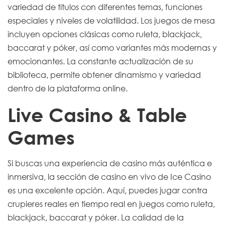
variedad de títulos con diferentes temas, funciones
especiales y niveles de volatilidad. Los juegos de mesa
incluyen opciones clásicas como ruleta, blackjack,
baccarat y póker, así como variantes más modernas y
emocionantes. La constante actualización de su
biblioteca, permite obtener dinamismo y variedad
dentro de la plataforma online.
Live Casino & Table
Games
Si buscas una experiencia de casino más auténtica e
inmersiva, la sección de casino en vivo de Ice Casino
es una excelente opción. Aquí, puedes jugar contra
crupieres reales en tiempo real en juegos como ruleta,
blackjack, baccarat y póker. La calidad de la