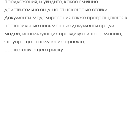
предложения, и увидите, какое влияние
действительно ощущают некоторые ставки.
Документы моделирования также превращаются в
нестабильные письменные документы среди
людей, использующих правдивую информацию,
что упрощает получение проекта,
соответствующего риску.
admin