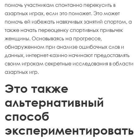
помочь участникам спонтанно перекусить в
азартных играх, если это поможет. Это может
помочь ей избежать навязчивых занятий спортом, а
также начать переоценку спортивных привычек
женщины. Основываясь на прогрессе,
обнаруженном при анализе ошибочных слов и
данных, интернет-казино начинают предоставлять
своим игрокам секретные исследования в области
азартных игр.
Это также
альтернативный
способ
экспериментировать