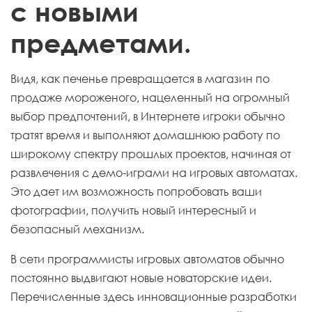
с новыми
предметами.
Видя, как печенье превращается в магазин по
продаже мороженого, нацеленный на огромный
выбор предпочтений, в Интернете игроки обычно
тратят время и выполняют домашнюю работу по
широкому спектру прошлых проектов, начиная от
развлечения с демо-играми на игровых автоматах.
Это дает им возможность попробовать ваши
фотографии, получить новый интересный и
безопасный механизм.
В сети программисты игровых автоматов обычно
постоянно выдвигают новые новаторские идеи.
Перечисленные здесь инновационные разработки