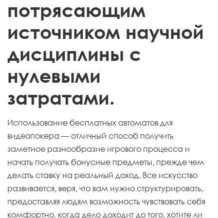
потрясающим
источником научной
дисциплины с
нулевыми
затратами.
Использование бесплатных автоматов для
видеопокера — отличный способ получить
заметное разнообразие игрового процесса и
начать получать бонусные предметы, прежде чем
делать ставку на реальный доход. Все искусство
развивается, веря, что вам нужно структурировать,
предоставляя людям возможность чувствовать себя
комфортно, когда дело доходит до того, хотите ли